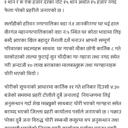
१ थान र रू एक हजार दरका नोट १५ थान अर्थात १५ हजार नगद
फेला परेकाे प्रहरीले जनाएकाे छ ।
सर्लाहीकाे हरिवन नगरपालिका वडा नं.१ जानकीनगर घर भई हाल
वीरगंज महानगरपालिकाकाे वडा नं.५ स्थित घर कोठा भाडामा लिइ
बस्दै आएका खिल बहादुर मैनाली दशै मनाउन आफ्नो सम्पूर्ण
परिवारका सदस्यहरू साथमा घर गएको मौका छोपी कार्तिक ८ गते
घरकोठाको ताल्चा फुटाई सुन चाँदीका गर-गहाना तथा नगद समेत
गरी अन्दाजी १० लाख बराबरका मालबस्तुहरू तथा गरगहानाहरू
चोरी भएको थियाे ।
चाेरीकाे सूचनाको आधारमा कार्तिक ११ गते शनिबार दिउसाे ४:३०
बजेकाे समयमा प्रहरी टोलीले दुबै जनालाई नियन्त्रणमा लिई
अनुसन्धान गर्दा शेख मख्खुकाे साथबाट चाेरी भएकाे गरगहना समेत
बरामद भएकाे जिल्ला प्रहरी कार्यालय पर्साले जनाएकाे छ । पक्राउ
परेका दुबै जना विरुद्ध चोरी सम्बन्धी कसूरमा थप अनुसन्धान तथा