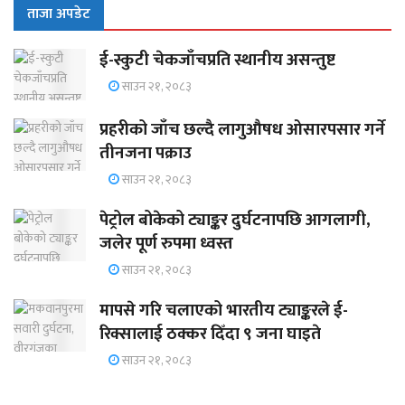
ताजा अपडेट
ई-स्कुटी चेकजाँचप्रति स्थानीय असन्तुष्ट
साउन २१, २०८३
प्रहरीको जाँच छल्दै लागुऔषध ओसारपसार गर्ने
तीनजना पक्राउ
साउन २१, २०८३
पेट्रोल बोकेको ट्याङ्कर दुर्घटनापछि आगलागी,
जलेर पूर्ण रुपमा ध्वस्त
साउन २१, २०८३
मापसे गरि चलाएको भारतीय ट्याङ्करले ई-
रिक्सालाई ठक्कर दिँदा ९ जना घाइते
साउन २१, २०८३