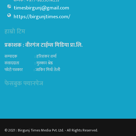
सम्पर्क : +977-9855014253
timesbirgunj@gmail.com
https://birgunjtimes.com/
हाम्रो टिम
प्रकाशक : वीरगंज टाईम्स मिडिया प्रा‍.लि.
सम्पादक : हरिशंकर शर्मा
संवाददाता : मुस्कान श्रेष्ठ
फोटो पत्रकार : जाकिर मियाँ तेली
फेसबुक फ्यानपेज
© 2021 : Birgunj Times Media Pvt. Ltd. - All Rights Reserved.