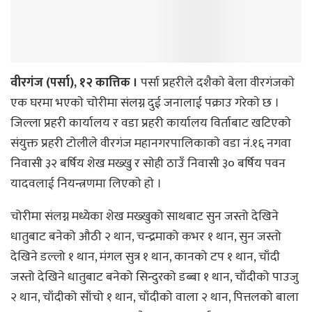
वीरगंज (पर्सा), १२ कात्तिक ।
पर्सा प्रहरीले दशैकाे बेला वीरगंजकाे
एक घरमा भएकाे चाेरीमा संलग्न दुई जनालाई पक्राउ गरेकाे छ ।
जिल्ला प्रहरी कार्यालय र वडा प्रहरी कार्यालय विर्ताबाट खटिएको
संयुक्त प्रहरी टोलीले वीरगंज महानगरपालिकाकाे वडा नं.१६ नगवा
निवासी ३२ बर्षिय शेख मख्खु र साेही ठाउँ निवासी ३० बर्षिय पवन
यादवलाई नियन्त्रणमा लिएकाे हाे ।
चोरीमा संलग्न मध्येका शेख मख्खुको साथबाट सुन जस्तो देखिने
धातुबाट बनेको औठी २ थान, चन्द्रमाको कभर १ थान, सुन जस्तो
देखिने डल्लो १ थान, मंगल सुत्र १ थान, कानको टप १ थान, चाँदी
जस्तो देखिने धातुबाट बनेको सिन्दुरको डब्बा १ थान, चाँदीको पाउजु
२ थान, चाँदीको साँचो १ थान, चाँदीको वाला २ थान, पित्तलको बाला