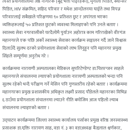
त्यस्तै प्रयोगशालामा जेष्ठ नागरिक (बृद्द भत्ता पाईरहेका), मृगाैला पिडित, क्यान्सर
पिडित, HIV संक्रमित, सहिद परिवार र मधेश आन्दोलनमा घाईते तथा विपन्न
परिवारलाई सबैखाले परिक्षणमा ९० प्रतिशत छुट र अपांगता भएका
व्यक्तिहरूलाई ५० प्रतिशत छुटकाे व्यवस्था मिलाइएको पनि उनले बताए ।
स्वास्थ्य सेवा नगरवासीकाे घरदैलोमै पुर्याउन अहाेरात्र काम गरिराखेकाे वीरगंज
महानगरले एक पछि अर्काे स्वास्थ्य सेवाका कार्यक्रम सञ्चालन गर्दै जाने विश्वास
दिलाउँदै सुलभ दरकाे प्रयाेगशाला सेवाकाे लाभ लिनुहुन पनि महानगर प्रमुख
सिंहले सम्पूर्णमा अनुराेध गरे ।
कार्यक्रममा नारायणी अस्पतालका मेडिकल सुपरिटेण्डेण्ट डा.चित्तरन्जन साहले
महानगरले संचालनमा ल्याएको प्रयोगशाला नारायणी अस्पतालको भन्दा पनि
सुलभ रहेको भन्दै परीक्षण गर्ने मेसिन पनि गुणस्तरीय रहेको बताए । कार्यक्रममा
महानगरका प्रमुख प्रशासकीय अधिकृत लक्ष्मी प्रसाद पौडेलले महानरका विभिन्न
६ ठाउँमा प्रयोगशाला संचालनमा ल्याउने नीति बमोजिम आज पहिलो ल्याब
संचालनमा ल्याइएको बताए ।
उद्घाटन कार्यक्रममा जिल्ला स्वास्थ्य कार्यालय पर्साका प्रमुख वरिष्ठ जनस्वास्थ्य
प्रसाशक डा.मुक्ति नारायण साह, वडा नं. ३ का वडाअध्यक्ष बैजुलाल श्वर्णकार,