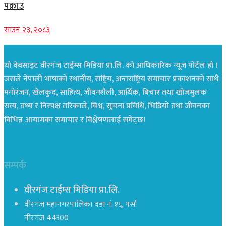
पक्राउ
साउन २३, २०८३
यो वेबसाइट वीरगंज टाईम्स मिडिया प्रा.लि. को आधिकारिक न्यूज पोर्टल हो ।
जसले नेपाली भाषाको स्थानीय, राष्ट्रिय, अन्तराष्ट्रिय समाचार प्रकाशनको साथै
मनोरंजन, खेलकुद, साहित्य, जीवनशैली, आर्थिक, बिचार तथा खोजमुलक
सत्य, तथ्य र निस्पक्ष तरिकाले, विश्व, सुचना प्रविधि, भिडियो तथा जीवनका
विभिन्न आयामका समाचार र विश्लेषणलाई समेट्छ।
सम्पर्क
वीरगंज टाईम्स मिडिया प्रा.लि.
वीरगंज महानगरपालिका वडा नं. १६, पर्सा
वीरगंज 44300