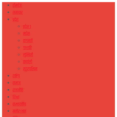
होमपेज
समाचार
प्रदेश
प्रदेश १
मधेस
वागमती
गण्डकी
लुम्बिनी
कर्णाली
सुदुरपस्चिम
राष्ट्रिय
समाज
राजनीति
शिक्षा
सम्पादकीय
मनोरञ्जन