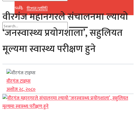
No Result
विज्ञान/प्राविधि
वीरगंज महानगरले संचालनमा ल्यायो
View All Result
‘जनस्वास्थ्य प्रयोगशाला’, सहुलियत
No Result
मूल्यमा स्वास्थ्य परीक्षण हुने
View All Result
वीरगंज टाइम्स
अशोज २८, २०८०