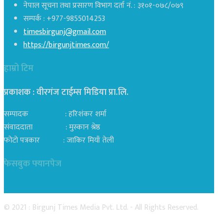
नेपाल सूचना तथा प्रसारण विभाग दर्ता नं. : ३१०१-०७८/०७९
सम्पर्क : +977-9855014253
timesbirgunj@gmail.com
https://birgunjtimes.com/
हाम्रो टिम
प्रकाशक : वीरगंज टाईम्स मिडिया प्रा‍.लि.
सम्पादक : हरिशंकर शर्मा
संवाददाता : मुस्कान श्रेष्ठ
फोटो पत्रकार : जाकिर मियाँ तेली
फेसबुक फ्यानपेज
© 2021 : Birgunj Times Media Pvt. Ltd. - All Rights Reserved.