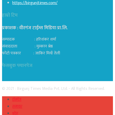
https://birgunjtimes.com/
हाम्रो टिम
प्रकाशक : वीरगंज टाईम्स मिडिया प्रा‍.लि.
सम्पादक : हरिशंकर शर्मा
संवाददाता : मुस्कान श्रेष्ठ
फोटो पत्रकार : जाकिर मियाँ तेली
फेसबुक फ्यानपेज
© 2021 : Birgunj Times Media Pvt. Ltd. - All Rights Reserved.
होमपेज
समाचार
प्रदेश