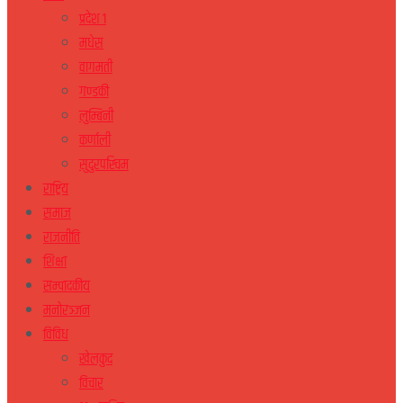
प्रदेश १
मधेस
वागमती
गण्डकी
लुम्बिनी
कर्णाली
सुदुरपस्चिम
राष्ट्रिय
समाज
राजनीति
शिक्षा
सम्पादकीय
मनोरञ्जन
विविध
खेलकुद
विचार