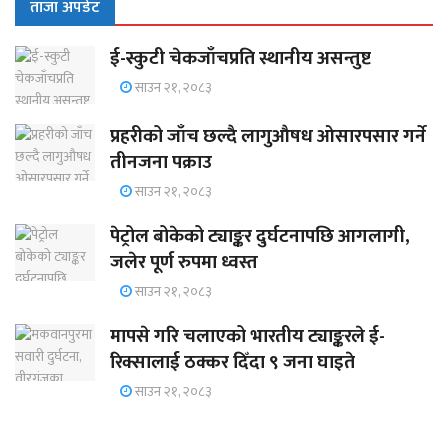
ताजा अपडेट
ई-स्कुटी चेकजाँचप्रति स्थानीय असन्तुष्ट
साउन २१, २०८३
प्रहरीको जाँच छल्दै लागुऔषध ओसारपसार गर्ने
तीनजना पक्राउ
साउन २१, २०८३
पेट्रोल बोकेको ट्याङ्कर दुर्घटनापछि आगलागी,
जलेर पूर्ण रुपमा ध्वस्त
साउन २१, २०८३
मापसे गरि चलाएको भारतीय ट्याङ्करले ई-
रिक्सालाई ठक्कर दिँदा ९ जना घाइते
साउन २१, २०८३