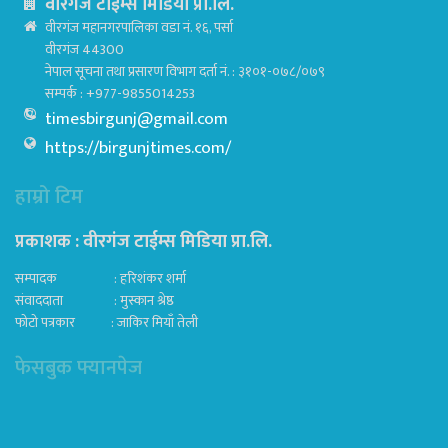
वीरगंज टाईम्स मिडिया प्रा.लि.
वीरगंज महानगरपालिका वडा नं. १६, पर्सा
वीरगंज 44300
नेपाल सूचना तथा प्रसारण विभाग दर्ता नं. : ३१०१-०७८/०७९
सम्पर्क : +977-9855014253
timesbirgunj@gmail.com
https://birgunjtimes.com/
हाम्रो टिम
प्रकाशक : वीरगंज टाईम्स मिडिया प्रा‍.लि.
सम्पादक : हरिशंकर शर्मा
संवाददाता : मुस्कान श्रेष्ठ
फोटो पत्रकार : जाकिर मियाँ तेली
फेसबुक फ्यानपेज