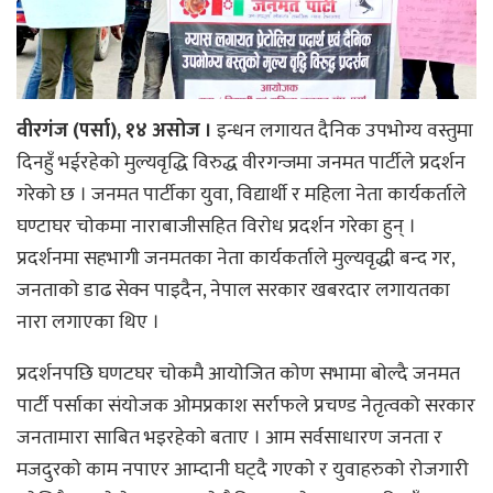
वीरगंज (पर्सा), १४ असोज ।
इन्धन लगायत दैनिक उपभाेग्य वस्तुमा
दिनहुँ भईरहेकाे मुल्यवृद्धि विरुद्ध वीरगन्जमा जनमत पार्टीले प्रदर्शन
गरेकाे छ । जनमत पार्टीका युवा, विद्यार्थी र महिला नेता कार्यकर्ताले
घण्टाघर चाेकमा नाराबाजीसहित विराेध प्रदर्शन गरेका हुन् ।
प्रदर्शनमा सहभागी जनमतका नेता कार्यकर्ताले मुल्यवृद्धी बन्द गर,
जनताकाे डाढ सेक्न पाइदैन, नेपाल सरकार खबरदार लगायतका
नारा लगाएका थिए ।
प्रदर्शनपछि घणटघर चाेकमै आयाेजित काेण सभामा बाेल्दै जनमत
पार्टी पर्साका संयाेजक ओमप्रकाश सर्राफले प्रचण्ड नेतृत्वको सरकार
जनतामारा साबित भइरहेकाे बताए । आम सर्वसाधारण जनता र
मजदुरकाे काम नपाएर आम्दानी घट्दै गएकाे र युवाहरुकाे राेजगारी