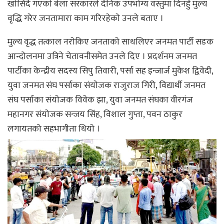
खाेसिदै गएकाे बेला सरकारले दैनिक उपभाेग्य वस्तुमा दिनहुँ मुल्य
वृद्धि गरेर जनतामारा काम गरिरहेकाे उनले बताए ।
मुल्य वृद्ध तत्काल नराेकिए जनताकाे साथलिएर जनमत पार्टी सडक
आन्दोलनमा उत्रिने चेतावनीसमेत उनले दिए । प्रदर्शनम जनमत
पार्टीका केन्द्रीय सदस्य सिपु तिवारी, पर्सा सह इन्जार्ज मुकेश द्विवेदी,
युवा जनमत संघ पर्साका संयाेजक राजुराज गिरी, विद्यार्थी जनमत
संघ पर्साका संयाेजक विवेक झा, युवा जनमत संघका वीरगंज
महानगर संयाेजक सन्जय सिंह, विशाल गुप्ता, पवन ठाकुर
लगायतको सहभागीता थियाे ।