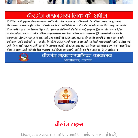
वीरगंज टाइम्स
निष्पक्ष, सत्य र तथ्यमा आधारित पत्रकारिता मार्फत पाठकलाई छिटो,