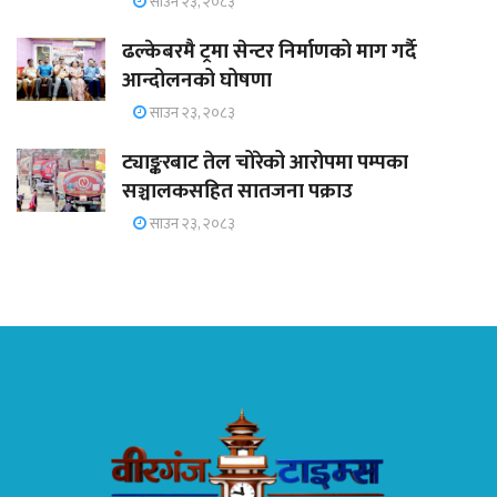
साउन २३, २०८३
ढल्केबरमै ट्रमा सेन्टर निर्माणको माग गर्दै
आन्दोलनको घोषणा
साउन २३, २०८३
ट्याङ्करबाट तेल चोरेको आरोपमा पम्पका
सञ्चालकसहित सातजना पक्राउ
साउन २३, २०८३