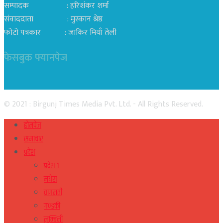
सम्पादक : हरिशंकर शर्मा
संवाददाता : मुस्कान श्रेष्ठ
फोटो पत्रकार : जाकिर मियाँ तेली
फेसबुक फ्यानपेज
© 2021 : Birgunj Times Media Pvt. Ltd. - All Rights Reserved.
होमपेज
समाचार
प्रदेश
प्रदेश १
मधेस
वागमती
गण्डकी
लुम्बिनी