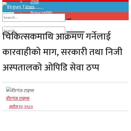
रोचक
विज्ञान/प्राविधि
No Result
चिकित्सकमाथि आक्रमण गर्नेलाई
View All Result
No Result
कारवाहीको माग, सरकारी तथा निजी
View All Result
अस्पतालको ओपिडि सेवा ठप्प
वीरगंज टाइम्स
अशोज १२, २०८०