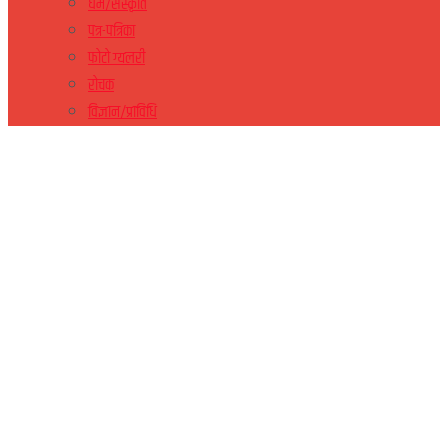
धर्म/संस्कृति
पत्र-पत्रिका
फोटो ग्यलरी
रोचक
विज्ञान/प्राविधि