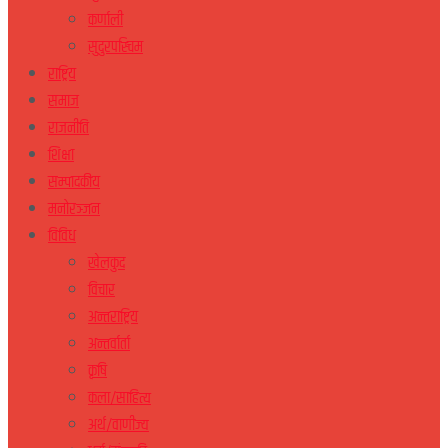
कर्णाली
सुदुरपस्चिम
राष्ट्रिय
समाज
राजनीति
शिक्षा
सम्पादकीय
मनोरञ्जन
विविध
खेलकुद
विचार
अन्तराष्ट्रिय
अन्तर्वार्ता
कृषि
कला/साहित्य
अर्थ/वाणीज्य