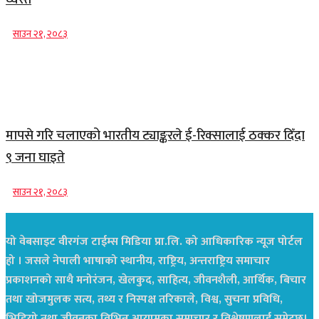
साउन २१, २०८३
मापसे गरि चलाएको भारतीय ट्याङ्करले ई-रिक्सालाई ठक्कर दिँदा
९ जना घाइते
साउन २१, २०८३
यो वेबसाइट वीरगंज टाईम्स मिडिया प्रा.लि. को आधिकारिक न्यूज पोर्टल
हो । जसले नेपाली भाषाको स्थानीय, राष्ट्रिय, अन्तराष्ट्रिय समाचार
प्रकाशनको साथै मनोरंजन, खेलकुद, साहित्य, जीवनशैली, आर्थिक, बिचार
तथा खोजमुलक सत्य, तथ्य र निस्पक्ष तरिकाले, विश्व, सुचना प्रविधि,
भिडियो तथा जीवनका विभिन्न आयामका समाचार र विश्लेषणलाई समेट्छ।