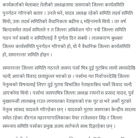
कार्यकर्ताकाे भेलाबाट तेलीकाे अध्यक्षतामा जसपाकाे जिल्ला कार्यसमिति
पुनर्गठन गरिएकाे बताए । उनले भने, यादव अध्यक्ष रहेकाे समिति तदर्थ समिति
थियाे, उक्त तदर्थ समितिकाे वैधानिकता बढीमा ६ महिनामात्रै थियाे । तर वर्ष
बित्दासमेत तदर्थ समितले न त जिल्ला अधिवेशन गरेर नयाँ जिल्ला समिति
गठन गर्न सक्याे न समितिलाई नै पुर्णता दिन सक्याे । त्यसकारण बुधबार
जिल्ला कार्यसमिति पुनर्गठन गरिएको हाे, याे नै वैधानिक जिल्ला कार्यसमिति
हाे, समानान्तर समिति हाेइन ।
समानान्तर जिल्ला समिति गठनले जसपा पर्सा भित्र दुई गुटबिच लामाे समयदेखि
चल्दै आएकाे विवाद छताछुल्ल भएकाे छ । पर्सामा गत निर्वाचनदेखि जिल्ला
नेतृत्वको विषयलाई लिएर दुई गुटमा विभाजित नेताहरुबिच चर्काे विवाद चल्दै
आएकाेमा थियाे । पर्सामा जसपाभित्र जिल्ला अध्यक्ष रामनरेश प्रसाद यादव, पुर्व
मुख्यमन्त्री लालबाबु राउत लगायतका नेताहरुकाे एक गुट छ भने अर्काे गुटकाे
नेतृत्व सांसद यादवले गरिरहेका छन् । यादवकाे गुटमा जसपाका केन्द्रीय सदस्य
समेत रहेका वीरगंज महानगरपालिकाका मेयर राजेशमान सिंह र जिल्ला
समन्वय समिति पर्साका प्रमुख अजय सर्राफले साथ दिइरहेका छन् ।