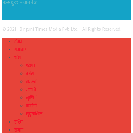
फेसबुक फ्यानपेज
© 2021 : Birgunj Times Media Pvt. Ltd. - All Rights Reserved.
होमपेज
समाचार
प्रदेश
प्रदेश १
मधेस
वागमती
गण्डकी
लुम्बिनी
कर्णाली
सुदुरपस्चिम
राष्ट्रिय
समाज