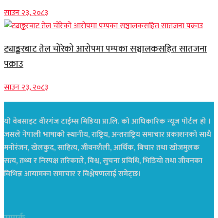
साउन २३, २०८३
ट्याङ्करबाट तेल चोरेको आरोपमा पम्पका सञ्चालकसहित सातजना
पक्राउ
साउन २३, २०८३
यो वेबसाइट वीरगंज टाईम्स मिडिया प्रा.लि. को आधिकारिक न्यूज पोर्टल हो ।
जसले नेपाली भाषाको स्थानीय, राष्ट्रिय, अन्तराष्ट्रिय समाचार प्रकाशनको साथै
मनोरंजन, खेलकुद, साहित्य, जीवनशैली, आर्थिक, बिचार तथा खोजमुलक
सत्य, तथ्य र निस्पक्ष तरिकाले, विश्व, सुचना प्रविधि, भिडियो तथा जीवनका
विभिन्न आयामका समाचार र विश्लेषणलाई समेट्छ।