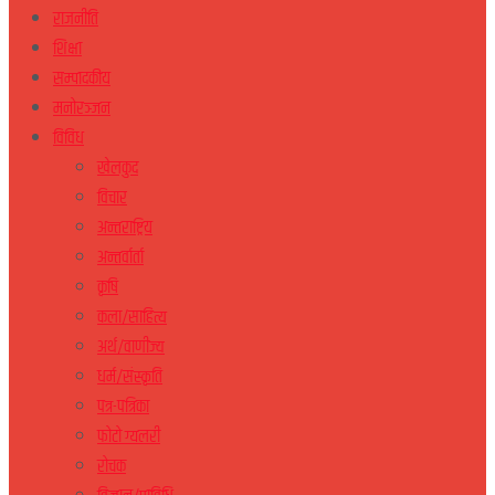
राजनीति
शिक्षा
सम्पादकीय
मनोरञ्जन
विविध
खेलकुद
विचार
अन्तराष्ट्रिय
अन्तर्वार्ता
कृषि
कला/साहित्य
अर्थ/वाणीज्य
धर्म/संस्कृति
पत्र-पत्रिका
फोटो ग्यलरी
रोचक