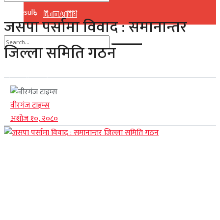
No Result
विज्ञान/प्राविधि
जसपा पर्सामा विवाद : समानान्तर
View All Result
जिल्ला समिति गठन
No Result
View All Result
वीरगंज टाइम्स
अशोज १०, २०८०