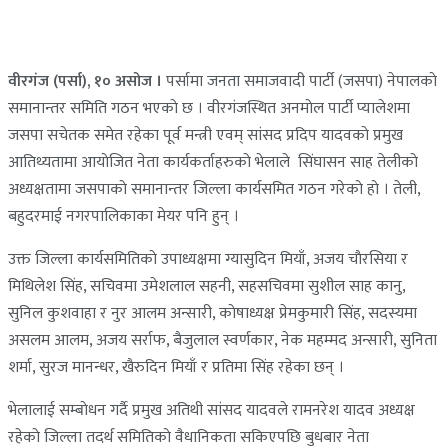
वीरगंज (पर्सा), १० असोज ।
पर्सामा जनता समाजवादी पार्टी (जसपा) नेपालकाे
समानान्तर समिति गठन भएकाे छ । वीरगंजस्थित अनमाेल पार्टी प्यालेशमा
जसपा सचेतक समेत रहेका पूर्व मन्त्री एवम् सांसद प्रदिप यादवकाे प्रमुख
आतिथ्यतामा आयाेजित नेता कार्यकर्ताहरुकाे भेलाले सिंघासन साह तेलीकाे
अध्यक्षतामा जसपाकाे समानान्तर जिल्ला कार्यसमित गठन गरेकाे हाे । तेली,
बहुदरमाई नगरपालिकाका मेयर पनि हुन् ।
उक्त जिल्ला कार्यसमितिकाे उपाध्यक्षमा ग्यासुदिन मियाँ, अजय चाैरसिया र
मिथिलेश सिंह, सचिवमा उमेशलाल सहनी, सहसचिवमा सुशील साह कानु,
सुनिल कुशवाहा र नुर आलम अन्सारी, काेषाध्यक्ष प्रेमकुमारी सिंह, सदस्यमा
असलम आलम, अजय सर्राफ, बैजुलाल स्वर्णकार, नेक महम्मद अन्सारी, सुनिता
शर्मा, सुरज मानन्धर, खैरुदिन मियाँ र प्रतिमा सिंह रहेका छन् ।
भेलालाई सम्बाेधन गर्दै प्रमुख अतिथी सांसद यादवले रामनरेश यादव अध्यक्ष
रहेकाे जिल्ला तदर्थ समितिकाे वैधानिकता सकिएपछि बुधबार नेता