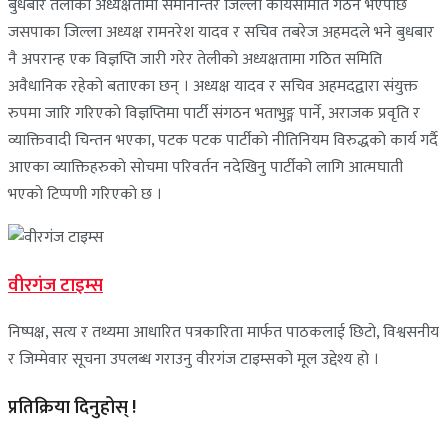
बुधबार तेलीकाे अध्यक्षतामा समानान्तर जिल्ला कार्यसमिति गठन भएपछि
जसपाका जिल्ला अध्यक्ष रामनरेश यादव र सचिव तबरेज अहमदले भने बुधबार
नै अपरान्ह एक विज्ञप्ति जारी गरेर तेलीकाे अध्यक्षतामा गठित समिति
अवैधानिक रहेकाे बताएका छन् । अध्यक्ष यादव र सचिव अहमदद्वारा संयुक्त
रुपमा जारि गरिएकाे विज्ञप्तिमा पार्टी संगठन भताभुङ्ग पार्ने, अराजक प्रवृति र
व्याक्तिवादी चिन्तन भएका, पटक पटक पार्टीकाे नीतिनियम विरुद्धको कार्य गर्दै
आएका व्याक्तिहरुकाे साेचमा परिवर्तन नदेखिनु पार्टीको लागि आत्मघाती
भएकाे टिप्पणी गरिएकाे छ ।
वीरगंज टाइम्स
निष्पक्ष, सत्य र तथ्यमा आधारित पत्रकारिता मार्फत पाठकलाई छिटो, विश्वसनीय
र जिम्मेवार सूचना उपलब्ध गराउनु वीरगंज टाइम्सको मूल उद्देश्य हो ।
प्रतिक्रिया दिनुहोस् !