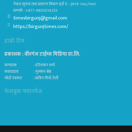
नेपाल सूचना तथा प्रसारण विभाग दर्ता नं. : ३१०१-०७८/०७९
सम्पर्क : +977-9855014253
timesbirgunj@gmail.com
https://birgunjtimes.com/
हाम्रो टिम
प्रकाशक : वीरगंज टाईम्स मिडिया प्रा‍.लि.
सम्पादक : हरिशंकर शर्मा
संवाददाता : मुस्कान श्रेष्ठ
फोटो पत्रकार : जाकिर मियाँ तेली
फेसबुक फ्यानपेज