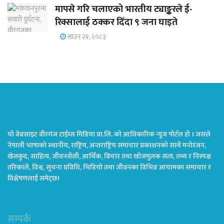
मापसे गरि चलाएको भारतीय ट्याङ्करले ई-
रिक्सालाई ठक्कर दिँदा ९ जना घाइते
साउन २१, २०८३
यो वेबसाइट वीरगंज टाईम्स मिडिया प्रा.लि. को आधिकारिक न्यूज पोर्टल हो । जसले
नेपाली भाषाको स्थानीय, राष्ट्रिय, अन्तराष्ट्रिय समाचार प्रकाशनको साथै मनोरंजन,
खेलकुद, साहित्य, जीवनशैली, आर्थिक, बिचार तथा खोजमुलक सत्य, तथ्य र निस्पक्ष
तरिकाले, विश्व, सुचना प्रविधि, भिडियो तथा जीवनका विभिन्न आयामका समाचार र
विश्लेषणलाई समेट्छ।
सम्पर्क