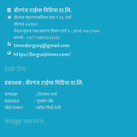
वीरगंज टाईम्स मिडिया प्रा.लि.
वीरगंज महानगरपालिका वडा नं. १६, पर्सा
वीरगंज 44300
नेपाल सूचना तथा प्रसारण विभाग दर्ता नं. : ३१०१-०७८/०७९
सम्पर्क : +977-9855014253
timesbirgunj@gmail.com
https://birgunjtimes.com/
हाम्रो टिम
प्रकाशक : वीरगंज टाईम्स मिडिया प्रा‍.लि.
सम्पादक : हरिशंकर शर्मा
संवाददाता : मुस्कान श्रेष्ठ
फोटो पत्रकार : जाकिर मियाँ तेली
फेसबुक फ्यानपेज