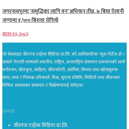
जगरनाथपुरमा ‘समृद्धिका लागि वन’ अभियान तीव्र, ७ बिघा ऐलानी
जग्गामा १,५०० बिरुवा रोपियो
साउन १३, २०८३
यो वेबसाइट वीरगंज टाईम्स मिडिया प्रा.लि. को आधिकारिक न्यूज पोर्टल हो ।
जसले नेपाली भाषाको स्थानीय, राष्ट्रिय, अन्तराष्ट्रिय समाचार प्रकाशनको साथै
मनोरंजन, खेलकुद, साहित्य, जीवनशैली, आर्थिक, बिचार तथा खोजमुलक
सत्य, तथ्य र निस्पक्ष तरिकाले, विश्व, सुचना प्रविधि, भिडियो तथा जीवनका
विभिन्न आयामका समाचार र विश्लेषणलाई समेट्छ।
सम्पर्क
वीरगंज टाईम्स मिडिया प्रा.लि.