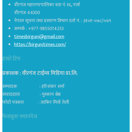
वीरगंज महानगरपालिका वडा नं. १६, पर्सा
वीरगंज 44300
नेपाल सूचना तथा प्रसारण विभाग दर्ता नं. : ३१०१-०७८/०७९
सम्पर्क : +977-9855014253
timesbirgunj@gmail.com
https://birgunjtimes.com/
हाम्रो टिम
प्रकाशक : वीरगंज टाईम्स मिडिया प्रा‍.लि.
सम्पादक : हरिशंकर शर्मा
संवाददाता : मुस्कान श्रेष्ठ
फोटो पत्रकार : जाकिर मियाँ तेली
फेसबुक फ्यानपेज