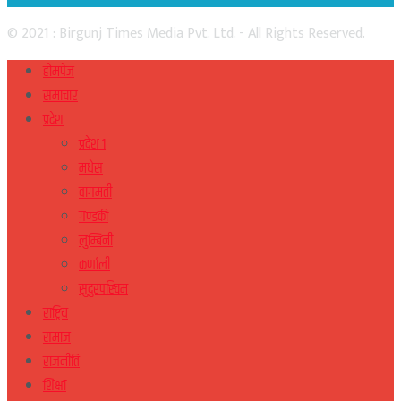
© 2021 : Birgunj Times Media Pvt. Ltd. - All Rights Reserved.
होमपेज
समाचार
प्रदेश
प्रदेश १
मधेस
वागमती
गण्डकी
लुम्बिनी
कर्णाली
सुदुरपस्चिम
राष्ट्रिय
समाज
राजनीति
शिक्षा