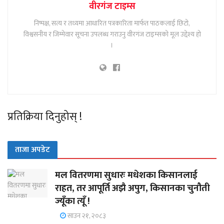
वीरगंज टाइम्स
निष्पक्ष, सत्य र तथ्यमा आधारित पत्रकारिता मार्फत पाठकलाई छिटो,
विश्वसनीय र जिम्मेवार सूचना उपलब्ध गराउनु वीरगंज टाइम्सको मूल उद्देश्य हो
।
प्रतिक्रिया दिनुहोस् !
ताजा अपडेट
मल वितरणमा सुधारः मधेशका किसानलाई
राहत, तर आपूर्ति अझै अपुग, किसानका चुनौती
ज्यूँका त्यूँ !
साउन २१, २०८३