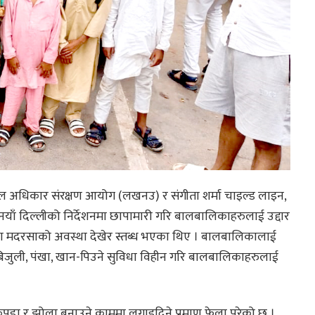
ाज्य बाल अधिकार संरक्षण आयोग (लखनउ) र संगीता शर्मा चाइल्ड लाइन,
ोग, नयाँ दिल्लीको निर्देशनमा छापामारी गरि बालबालिकाहरुलाई उद्दार
पुग्दा मदरसाको अवस्था देखेर स्तब्ध भएका थिए । बालबालिकालाई
जुली, पंखा, खान-पिउने सुविधा विहीन गरि बालबालिकाहरुलाई
पडा र झोला बनाउने काममा लगाइदिने प्रमाण फेला परेको छ ।