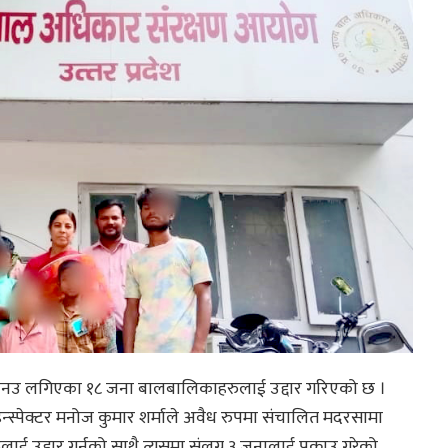
नउ लगिएका १८ जना बालबालिकाहरुलाई उद्दार गरिएको छ ।
स्पेक्टर मनोज कुमार शर्माले अवैध रुपमा संचालित मदरसामा
्दार गर्नुको साथै त्यसमा संलग्न ३ जनालाई पक्राउ गरेको