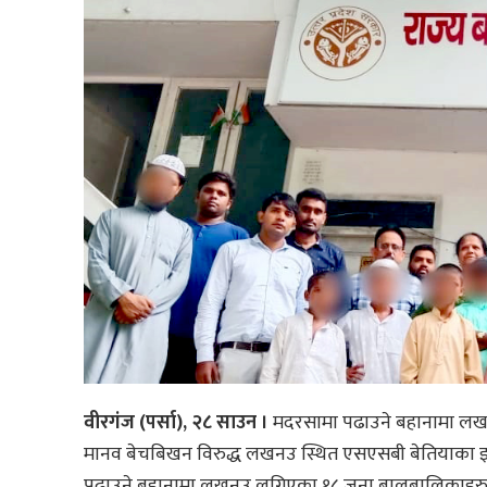
वीरगंज (पर्सा), २८ साउन ।
मदरसामा पढाउने बहानामा लख
मानव बेचबिखन विरुद्ध लखनउ स्थित एसएसबी बेतियाका इन्
पढाउने बहानामा लखनउ लगिएका १८ जना बालबालिकाहरुलाई उद