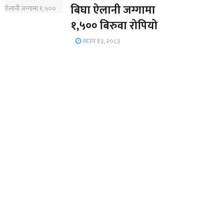
बिघा ऐलानी जग्गामा
१,५०० बिरुवा रोपियो
साउन १३, २०८३