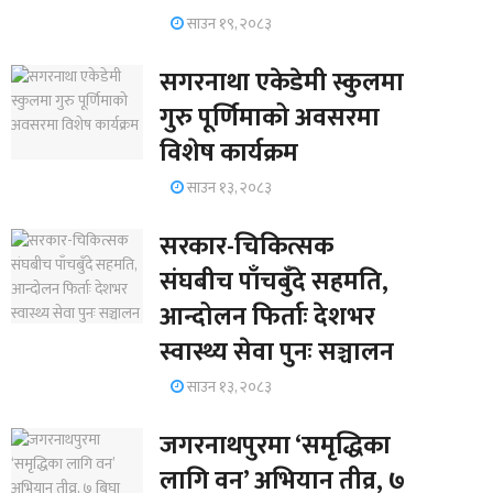
साउन १९, २०८३
सगरनाथा एकेडेमी स्कुलमा
गुरु पूर्णिमाको अवसरमा
विशेष कार्यक्रम
साउन १३, २०८३
सरकार-चिकित्सक
संघबीच पाँचबुँदे सहमति,
आन्दोलन फिर्ताः देशभर
स्वास्थ्य सेवा पुनः सञ्चालन
साउन १३, २०८३
जगरनाथपुरमा ‘समृद्धिका
लागि वन’ अभियान तीव्र, ७