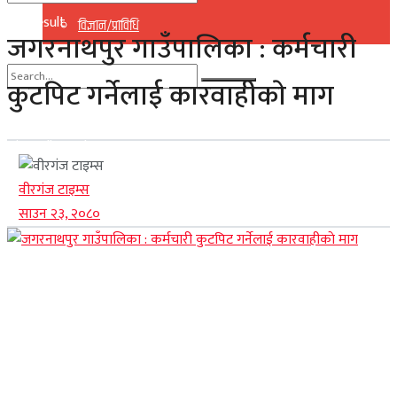
No Result
विज्ञान/प्राविधि
जगरनाथपुर गाउँपालिका : कर्मचारी
View All Result
कुटपिट गर्नेलाई कारवाहीकाे माग
No Result
View All Result
वीरगंज टाइम्स
साउन २३, २०८०