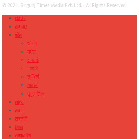
© 2021 : Birgunj Times Media Pvt. Ltd. - All Rights Reserved.
होमपेज
समाचार
प्रदेश
प्रदेश १
मधेस
वागमती
गण्डकी
लुम्बिनी
कर्णाली
सुदुरपस्चिम
राष्ट्रिय
समाज
राजनीति
शिक्षा
सम्पादकीय