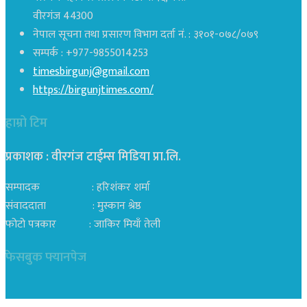
वीरगंज 44300
नेपाल सूचना तथा प्रसारण विभाग दर्ता नं. : ३१०१-०७८/०७९
सम्पर्क : +977-9855014253
timesbirgunj@gmail.com
https://birgunjtimes.com/
हाम्रो टिम
प्रकाशक : वीरगंज टाईम्स मिडिया प्रा‍.लि.
सम्पादक : हरिशंकर शर्मा
संवाददाता : मुस्कान श्रेष्ठ
फोटो पत्रकार : जाकिर मियाँ तेली
फेसबुक फ्यानपेज