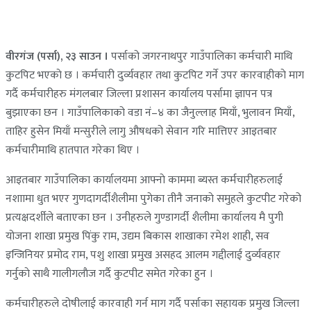
वीरगंज (पर्सा), २३ साउन ।
पर्साको जगरनाथपुर गाउँपालिका कर्मचारी माथि
कुटपिट भएकाे छ । कर्मचारी दुर्व्यवहार तथा कुटपिट गर्ने उपर कारवाहीकाे माग
गर्दै कर्मचारीहरु मंगलबार जिल्ला प्रशासन कार्यालय पर्सामा ज्ञापन पत्र
बुझाएका छन । गाउँपालिकाको वडा नं–४ का जैनुल्लाह मियाँ, भुलावन मियाँ,
ताहिर हुसेन मियाँ मन्सुरीले लागु औषधको सेवान गरि मात्तिएर आइतबार
कर्मचारीमाथि हातपात गरेका थिए ।
आइतबार गाउँपाल‍िका कार्यालयमा आफ्नाे काममा ब्यस्त कर्मचारीहरुलाई
नशाामा धुत भएर गुणदागर्दीशैलीमा पुगेका तीनै जनाकाे समुहले कुटपीट गरेको
प्रत्यक्षदर्शीले बताएका छन । उनीहरुले गुण्डागर्दी शैलीमा कार्यालय मै पुगी
योजना शाखा प्रमुख पिंकु राम, उद्यम बिकास शाखाका रमेश शाही, सव
इन्जिनियर प्रमोद राम, पशु शाखा प्रमुख असहद आलम गद्दीलाई दुर्व्यवहार
गर्नुकाे साथै गालीगलाैज गर्दै कुटपीट समेत गरेका हुन ।
कर्मचारीहरुले दोषीलाई कारवाही गर्न माग गर्दै पर्साका सहायक प्रमुख जिल्ला