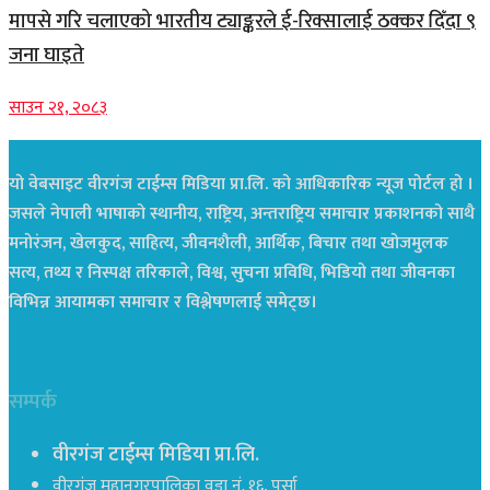
मापसे गरि चलाएको भारतीय ट्याङ्करले ई-रिक्सालाई ठक्कर दिँदा ९
जना घाइते
साउन २१, २०८३
यो वेबसाइट वीरगंज टाईम्स मिडिया प्रा.लि. को आधिकारिक न्यूज पोर्टल हो ।
जसले नेपाली भाषाको स्थानीय, राष्ट्रिय, अन्तराष्ट्रिय समाचार प्रकाशनको साथै
मनोरंजन, खेलकुद, साहित्य, जीवनशैली, आर्थिक, बिचार तथा खोजमुलक
सत्य, तथ्य र निस्पक्ष तरिकाले, विश्व, सुचना प्रविधि, भिडियो तथा जीवनका
विभिन्न आयामका समाचार र विश्लेषणलाई समेट्छ।
सम्पर्क
वीरगंज टाईम्स मिडिया प्रा.लि.
वीरगंज महानगरपालिका वडा नं. १६, पर्सा