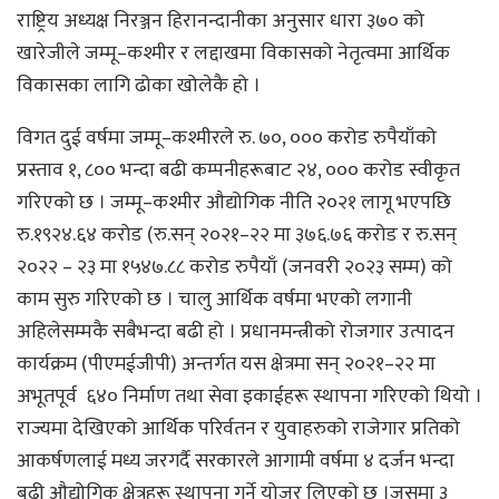
राष्ट्रिय अध्यक्ष निरञ्जन हिरानन्दानीका अनुसार धारा ३७० को
खारेजीले जम्मू–कश्मीर र लद्दाखमा विकासको नेतृत्वमा आर्थिक
विकासका लागि ढोका खोलेकै हो ।
विगत दुई वर्षमा जम्मू–कश्मीरले रु. ७०, ००० करोड रुपैयाँको
प्रस्ताव १, ८०० भन्दा बढी कम्पनीहरूबाट २४, ००० करोड स्वीकृत
गरिएको छ । जम्मू–कश्मीर औद्योगिक नीति २०२१ लागू भएपछि
रु.१९२४.६४ करोड (रु.सन् २०२१–२२ मा ३७६.७६ करोड र रु.सन्
२०२२ – २३ मा १५४७.८८ करोड रुपैयाँ (जनवरी २०२३ सम्म) को
काम सुरु गरिएको छ । चालु आर्थिक वर्षमा भएको लगानी
अहिलेसम्मकै सबैभन्दा बढी हो । प्रधानमन्त्रीको रोजगार उत्पादन
कार्यक्रम (पीएमईजीपी) अन्तर्गत यस क्षेत्रमा सन् २०२१–२२ मा
अभूतपूर्व ६४० निर्माण तथा सेवा इकाईहरू स्थापना गरिएको थियो ।
राज्यमा देखिएको आर्थिक परिर्वतन र युवाहरुको राजेगार प्रतिको
आकर्षणलाई मध्य जरगर्दै सरकारले आगामी वर्षमा ४ दर्जन भन्दा
बढी औद्योगिक क्षेत्रहरू स्थापना गर्ने योजर लिएको छ ।जसमा ३