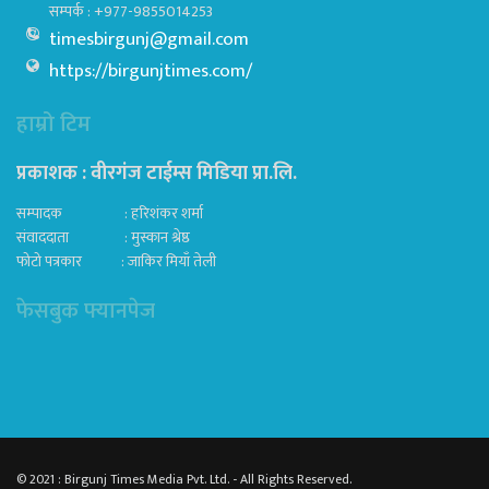
सम्पर्क : +977-9855014253
timesbirgunj@gmail.com
https://birgunjtimes.com/
हाम्रो टिम
प्रकाशक : वीरगंज टाईम्स मिडिया प्रा‍.लि.
सम्पादक : हरिशंकर शर्मा
संवाददाता : मुस्कान श्रेष्ठ
फोटो पत्रकार : जाकिर मियाँ तेली
फेसबुक फ्यानपेज
© 2021 : Birgunj Times Media Pvt. Ltd. - All Rights Reserved.