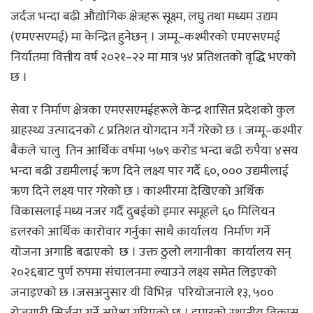
जर्दज भन्दा बढी औद्योगिक क्षेत्रहरू सूक्ष्म, लघु तथा मध्यम उद्यम
(एमएसएमई) मा केन्द्रित हुनेछन् । जम्मू–कश्मीरको एमएसएमई
निर्यातमा वित्तीय वर्ष २०२१–२२ मा मात्र ५४ प्रतिशतको वृद्धि भएको
छ ।
सेवा र निर्माण क्षेत्रका एमएसएमईहरूले केन्द्र शासित प्रदेशको कुल
ग्राहस्थ्य उत्पादनको ८ प्रतिशत योगदान गर्ने गरेको छ । जम्मू–कश्मीर
बैंकले चालु तिन आर्थिक वर्षमा ५७९ करोड भन्दा बढी रुपैया ४सय
भन्दा बढी उद्यमीलाई ऋण दिने लक्ष्य पार गर्दै ६०, ००० उद्यमीलाई
ऋण दिने लक्ष्य पार गरेको छ । काश्मीरमा देखिएको अर्थिक
विकासलाई मध्य नजर गर्दै दुबईको इमार समूहले ६० मिलियन
डलरको आर्थिक कारोवार गर्नुका साथै कार्यालय निर्माण गर्ने
योजना अगाडि बढाएको छ । उक्त ठुलो लगानीका कार्यालय सन्
२०२६बाट पुर्ण रुपमा संचालनमा ल्याउने लक्ष्य समेत लिइएको
जनाइएको छ ।जसअनुसार यी विभिन्न परियोजनाले १३, ५००