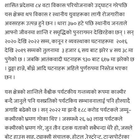
शासित प्रदेशमा ८४ वटा विकास परियोजनाको उद्घाटन गरेपछि
यस क्षेत्रमा थप विकास र स्थानीय युवाहरूका लागी रोजगारीका
अवसरहरू उत्पन्न हुने छन । धारा ३७० हटे पछि स्थानीय जनताले
आफ्नो जीवनमा शान्ति र समृद्धिको पुनरागमन देखिरहेका छन् । सन्
२०२० देखि २०२२ सम्म, कानून र व्यवस्थाका घटनाहरूमा २०१६
देखि २०१९ सम्मको तुलनामा ३ हजार ६ सय बाट झरेर ४ सय ३८ मा
पुगेको छ । जबकि आतंकवादी घटनाहरू ९३० बाट ६१७ मा झरेको छ
। ढुङ्गा हान्ने, बाँध्ने आदि घटनाहरू अहिले पुर्णरुपमा निस्तेज भएका
छन ।
यस क्षेत्रको शान्तिले वैश्वीक पर्यटकीय गन्तव्यको रूपमा काश्मीर
बन्दै जानुले पनि यसप्रतिको पर्यटकिय सम्भावनालाई पनि हौस्यादै
अगाडि बढेको छ । सन् २०२२ मा झन्डै १.८८ करोड पर्यटकले जम्मू–
कश्मीरको भ्रमण गरेका थिए । जसमध्ये २६. ७३ लाख पर्यटकले
कश्मीरको भ्रमण गरे, जुन तीन दशक यताको सबैभन्दा धेरै हो, जसले
बोट हाउस साहु, ट्याक्सी संचालक, होटल ,रेस्टुरेन्ट, ट्रान्सपोर्टरका