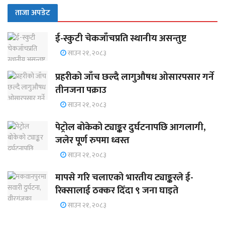
ताजा अपडेट
ई-स्कुटी चेकजाँचप्रति स्थानीय असन्तुष्ट
साउन २१, २०८३
प्रहरीको जाँच छल्दै लागुऔषध ओसारपसार गर्ने
तीनजना पक्राउ
साउन २१, २०८३
पेट्रोल बोकेको ट्याङ्कर दुर्घटनापछि आगलागी,
जलेर पूर्ण रुपमा ध्वस्त
साउन २१, २०८३
मापसे गरि चलाएको भारतीय ट्याङ्करले ई-
रिक्सालाई ठक्कर दिँदा ९ जना घाइते
साउन २१, २०८३