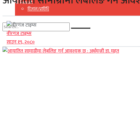
आयातित सामाग्रीमा लेबलिङ गर्न आवश्य
View All Result
विज्ञान/प्राविधि
वीरगंज टाइम्स
No Result
साउन १९, २०८०
View All Result