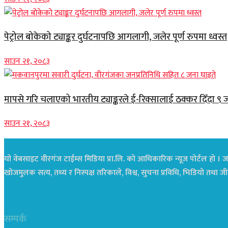
पेट्रोल बोकेको ट्याङ्कर दुर्घटनापछि आगलागी, जलेर पूर्ण रुपमा ध्वस्त
साउन २१, २०८३
मापसे गरि चलाएको भारतीय ट्याङ्करले ई-रिक्सालाई ठक्कर दिँदा ९ 
साउन २१, २०८३
यो वेबसाइट वीरगंज टाईम्स मिडिया प्रा.लि. को आधिकारिक न्यूज पोर्टल हो । जस
खोजमुलक सत्य, तथ्य र निस्पक्ष तरिकाले, विश्व, सुचना प्रविधि, भिडियो तथ
सम्पर्क