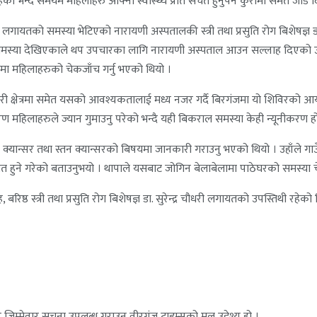
ो भन्दै समयमै महिलाहरु आफ्नो स्वास्थ्य प्रति सचेत हुनुपर्ने कुरामा समेत जोड द
बग्ने लगायतको समस्या भेटिएको नारायणी अस्पतालकी स्त्री तथा प्रसुति रोग बिशेषज्
्धी समस्या देखिएकाले थप उपचारका लागि नारायणी अस्पताल आउन सल्लाह दिएको उह
्तरुपमा महिलाहरुको चेकजाँच गर्नु भएको थियो ।
ुदा सहरी क्षेत्रमा समेत यसको आवश्यकतालाई मध्य नजर गर्दै बिरगंजमा यो शिविरक
ारण महिलाहरुले ज्यान गुमाउनु परेको भन्दै यही बिकराल समस्या केही न्यूनीकरण 
ो क्यान्सर तथा स्तन क्यान्सरको बिषयमा जानकारी गराउनु भएको थियो । उहाँले गाउँ
ने गरेको बताउनुभयो । थापाले यसबाट जोगिन बेलाबेलामा पाठेघरको समस्या चेक
रिष्ठ स्त्री तथा प्रसुति रोग बिशेषज्ञ डा. सुरेन्द्र चौधरी लगायतको उपस्तिथी र
जिम्मेवार सूचना उपलब्ध गराउनु वीरगंज टाइम्सको मूल उद्देश्य हो ।