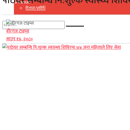
पाठेघर सम्बन्धि नि:शुल्क स्वास्थ्य श
View All Result
विज्ञान/प्राविधि
वीरगंज टाइम्स
No Result
साउन १४, २०८०
View All Result