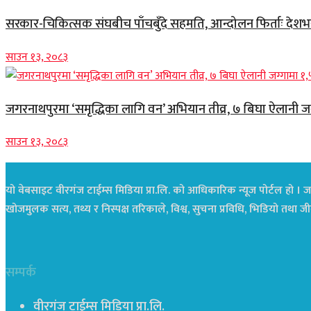
सरकार-चिकित्सक संघबीच पाँचबुँदे सहमति, आन्दोलन फिर्ताः देशभर स
साउन १३, २०८३
जगरनाथपुरमा ‘समृद्धिका लागि वन’ अभियान तीव्र, ७ बिघा ऐलानी ज
साउन १३, २०८३
यो वेबसाइट वीरगंज टाईम्स मिडिया प्रा.लि. को आधिकारिक न्यूज पोर्टल हो । जस
खोजमुलक सत्य, तथ्य र निस्पक्ष तरिकाले, विश्व, सुचना प्रविधि, भिडियो तथ
सम्पर्क
वीरगंज टाईम्स मिडिया प्रा.लि.