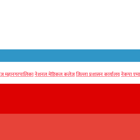
गंज महानगरपालिका
नेशनल मेडिकल कलेज
जिल्ला प्रशासन कार्यालय
नेकपा एमा