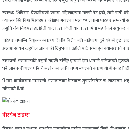
उहाँले नेपाली महिलाहरुमा पाठेघरको मुखको हुने क्यान्सरले बिकराल रुप लिइरहेक
स्वास्थ्य शिविरमा चेकजाँचको क्रममा महिलाहरुमा तल्लो पेट दुख्ने, सेतो पानी 
क्यान्सर स्क्रिनिंग(भिआइए ) परीक्षण गराएका मध्ये १२ जनामा पाठेघर सम्बन
प्रसुति रोग बिशेषज्ञ डा. प्रिती यादव, डा. दिप्ती यादव, डा. मिता महर्जनले संयुक
पाठेघर सम्बन्धि निशुल्क स्वास्थ्य शिवीर बिशेष गरी गाउँघरमा हुने गरेको ह
अध्यक्ष सत्यम खड्गीले जानकारी दिनुभयो । उहाँले पाठेघरमा हुने क्यान्सरको क
नारायणी अस्पतालकी प्रसुती गृहकी नर्सिङ्ग इन्चार्ज हेमा थापाले पाठेघरको मुखक
भने जानकारी भएर पनि चेकजाँचका लागि समय नभएको कारण यो रोगबाट पिडीत हु
शिविर कार्यक्रममा नारायणी अस्पतालका मेडिकल सुपरिटेनडेन्ट डा. चितरजन शाह, ब
गरिएको थियो ।
वीरगंज टाइम्स
निष्पक्ष, सत्य र तथ्यमा आधारित पत्रकारिता मार्फत पाठकलाई छिटो, विश्वसनीय र 