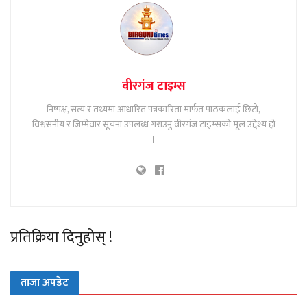
वीरगंज टाइम्स
निष्पक्ष, सत्य र तथ्यमा आधारित पत्रकारिता मार्फत पाठकलाई छिटो,
विश्वसनीय र जिम्मेवार सूचना उपलब्ध गराउनु वीरगंज टाइम्सको मूल उद्देश्य हो
।
प्रतिक्रिया दिनुहोस् !
ताजा अपडेट