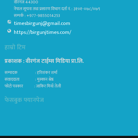
वीरगंज 44300
नेपाल सूचना तथा प्रसारण विभाग दर्ता नं. : ३१०१-०७८/०७९
सम्पर्क : +977-9855014253
timesbirgunj@gmail.com
https://birgunjtimes.com/
हाम्रो टिम
प्रकाशक : वीरगंज टाईम्स मिडिया प्रा‍.लि.
सम्पादक : हरिशंकर शर्मा
संवाददाता : मुस्कान श्रेष्ठ
फोटो पत्रकार : जाकिर मियाँ तेली
फेसबुक फ्यानपेज