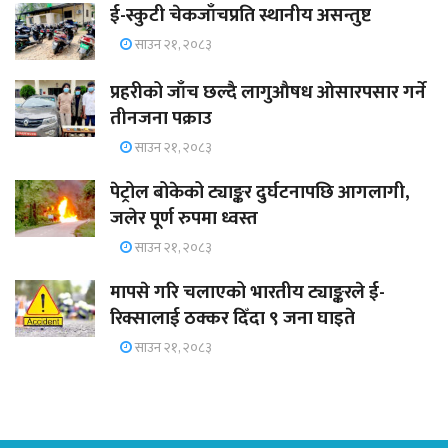
ई-स्कुटी चेकजाँचप्रति स्थानीय असन्तुष्ट
साउन २१, २०८३
प्रहरीको जाँच छल्दै लागुऔषध ओसारपसार गर्ने
तीनजना पक्राउ
साउन २१, २०८३
पेट्रोल बोकेको ट्याङ्कर दुर्घटनापछि आगलागी,
जलेर पूर्ण रुपमा ध्वस्त
साउन २१, २०८३
मापसे गरि चलाएको भारतीय ट्याङ्करले ई-
रिक्सालाई ठक्कर दिँदा ९ जना घाइते
साउन २१, २०८३