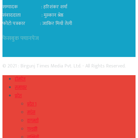
सम्पादक : हरिशंकर शर्मा
संवाददाता : मुस्कान श्रेष्ठ
फोटो पत्रकार : जाकिर मियाँ तेली
फेसबुक फ्यानपेज
© 2021 : Birgunj Times Media Pvt. Ltd. - All Rights Reserved.
होमपेज
समाचार
प्रदेश
प्रदेश १
मधेस
वागमती
गण्डकी
लुम्बिनी