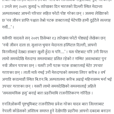
। उनले सन् २०१९ जुलाई ५ तारेखका दिन भारतको दिल्ली स्थित मेदान्ता
अस्पतालबाट आफ्नो परिवार सहित फोटो पोष्ट गरेका छन् । जसमा लेखिएको
छ ‘नव जीवन प्राप्ति पश्चात तेश्रो पटक डाक्टरलाई भेटेपछि हामी दुईटैले सल्लाह
गर्यौ….’ ।
यसैगरि यादवले सन् २०१९ डिसेम्बर १३ तारेखमा फोटो पोष्ट्याई लेखेका छन्
‘नयाँ जीवन दाता डा. सुशान्त भुयान मेदानता हस्पिटल दिल्ली, आफ्नो
विरामीलाई देख्दा डाक्टर खुशी हुँदा म पनि…..’ । यस पोष्टबाट पनि उनी विगत
लामो समयदेखि मेरुदण्ड समस्याबाट ग्रसित रहेको र गम्भिर अवस्थाबाट पुनः
नयाँ जीवन पाएका छन् । यसरी उनी पटक पटक डाक्टरलाई भेटेर उपचार
गराएका छन् । त्यती मात्रै नभई उनी मेरुदण्डको समस्या लिएर करिब २ वर्ष
अगाडि काठमाडौं स्थित बि.एन.बि. अस्पतालमा करिब अढाई महिनासम्म भर्ना भई
उपचार गराएका छन् । यसरी लामो समयदेखिको समस्यालाई अहिले
‘समसामयिक इसु’ बनाई बारा प्रहरीमाथि राजनीतिकरण गरिँदैछ ।
एनजिओकर्मी पृष्टभूमिबाट राजनीतिमा प्रवेश गरेका यादव बारा जिल्लाबाट
नेपाली काँग्रेसको अस्तित्व समाप्त हुने देखेपछि प्रहरीमा आफ्नो दबदबा बनाउन