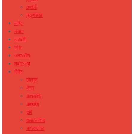
कर्णाली
सुदुरपस्चिम
राष्ट्रिय
समाज
राजनीति
शिक्षा
सम्पादकीय
मनोरञ्जन
विविध
खेलकुद
विचार
अन्तराष्ट्रिय
अन्तर्वार्ता
कृषि
कला/साहित्य
अर्थ/वाणीज्य