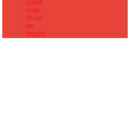
धर्म/संस्कृति
पत्र-पत्रिका
फोटो ग्यलरी
रोचक
विज्ञान/प्राविधि