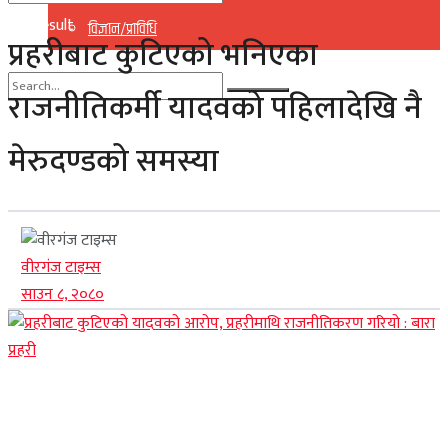
No Result
विज्ञान/प्राविधि
प्रहरीबाट कुटिएको भनिएका
View All Result
राजनीतिकर्मी यादवको पहिलादेखि नै
No Result
मेरुदण्डको समस्या
View All Result
वीरगंज टाइम्स
साउन ८, २०८०