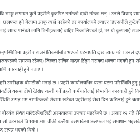
वमाथि आफू लगायत कुनै प्रहरीले कुटपिट नगरेको दाबी गरेका छन् । उनले विवाद साम
ए । छलफल हुने बेलामा आफू त्यहाँ नरहेको तर कार्यालयमै ल्याएर डिएसपीले कुट
 साम्य पार्नको लागि तिनीहरुलाई बाहिर निकालिएको हो, तर यो कुरालाई राजन
ो अनुपस्थितिमा प्रहरी र राजनीतिकर्मीबीच भएको घटनाप्रति दुःख व्यक्त गरे । उनल
 मेरुदण्डको समस्या रहेका) जिल्ला सचिव यादव हिँड्न नसक्दा धक्का भएको हुन सक
थि कारवाही हुने बताए ।
हरी उपरीक्षक बोगटीको भनाई छ । प्रहरी कार्यालयभित्र यस्ता घटना परिस्थिति हुनु हुँ
्षक बोगटीले यसमा दोषी देखिए गल्ती गर्ने प्रहरी कर्मचारीलाई विभागीय कारवाही हुने 
िस्थिति उत्पन्न भए नागरिकको सेवामा खटेका प्रहरीलाई सेवा दिन कठिनाई हुने बता
वको वीरगंज स्थित मल्टिस्पेशलिटी अस्पतालमा उपचार भइरहेको छ । असार १२ गत
 घटनाको विषयमा अप्र चौकी कलैया बसपार्कमा छलफल भई समाधान भइसकेकोमा प
द उत्पन्न भएको थियो ।