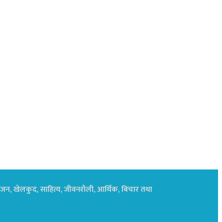
नोरंजन, खेलकुद, साहित्य, जीवनशैली, आर्थिक, बिचार तथा