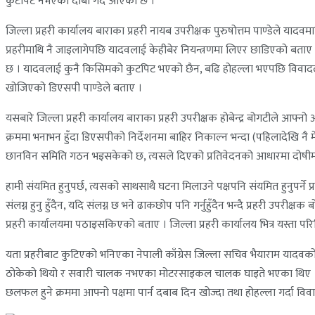
कुटपिट नभएको दाबी गर्दै आएको छ ।
जिल्ला प्रहरी कार्यालय बाराका प्रहरी नायब उपरीक्षक पुरुषोत्तम पाण्डेले याद
प्रहरीमाथि नै जाइलागेपछि यादवलाई केहीबेर नियन्त्रणमा लिएर छाडिएको बता
छ । यादवलाई कुनै किसिमको कुटपिट भएको छैन, बढि होहल्ला भएपछि विवादलाई
खोजिएको डिएसपी पाण्डेले बताए ।
यसबारे जिल्ला प्रहरी कार्यालय बाराका प्रहरी उपरीक्षक होबेन्द्र बोगटीले आफ्न
क्रममा भनाभन हुँदा डिएसपीको निर्देशनमा बाहिर निकाल्न भन्दा (पहिलादेखि नै
छानविन समिति गठन भइसकेको छ, त्यसले दिएको प्रतिवेदनको आधारमा दोषीमा
हामी संयमित हुनुपर्छ, त्यसको साथसाथै घटना मिलाउने पक्षपनि संयमित हुनुपर्ने प्र
संलग्न हुनु हुँदैन, यदि संलग्न छ भने ढाकछोप पनि गर्नुहुँदैन भन्दै प्रहरी उपरीक
प्रहरी कार्यालयमा पठाइसकिएको बताए । जिल्ला प्रहरी कार्यालय भित्र यस्ता पर
यता प्रहरीबाट कुटिएको भनिएका नेपाली काँग्रेस जिल्ला सचिव भैयाराम याद
ठोकेको थियो र सवारी चालक नभएका मोटरसाइकल चालक घाइते भएका थिए । सो
छलफल हुने क्रममा आफ्नो पक्षमा पार्न दबाब दिन खोज्दा तथा होहल्ला गर्दा विवा