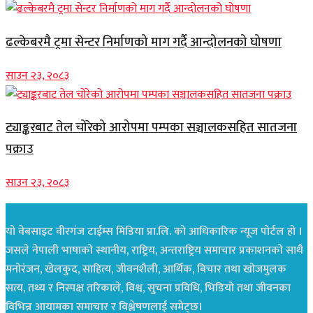
ढल्केबरमै ट्रमा सेन्टर निर्माणको माग गर्दै आन्दोलनको घोषणा
साउन २३, २०८३
ट्याङ्करबाट तेल चोरेको आरोपमा पम्पका सञ्चालकसहित सातजना
पक्राउ
साउन २३, २०८३
यो वेबसाइट वीरगंज टाईम्स मिडिया प्रा.लि. को आधिकारिक न्यूज पोर्टल हो ।
जसले नेपाली भाषाको स्थानीय, राष्ट्रिय, अन्तराष्ट्रिय समाचार प्रकाशनको साथै
मनोरंजन, खेलकुद, साहित्य, जीवनशैली, आर्थिक, बिचार तथा खोजमुलक
सत्य, तथ्य र निस्पक्ष तरिकाले, विश्व, सुचना प्रविधि, भिडियो तथा जीवनका
विभिन्न आयामका समाचार र विश्लेषणलाई समेट्छ।