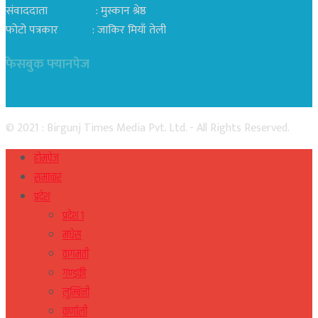
संवाददाता : मुस्कान श्रेष्ठ
फोटो पत्रकार : जाकिर मियाँ तेली
फेसबुक फ्यानपेज
© 2021 : Birgunj Times Media Pvt. Ltd. - All Rights Reserved.
होमपेज
समाचार
प्रदेश
प्रदेश १
मधेस
वागमती
गण्डकी
लुम्बिनी
कर्णाली