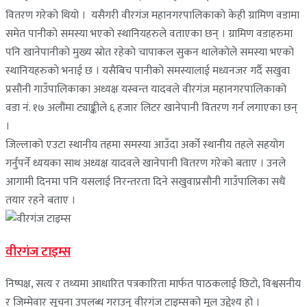
वितरण गरेकाे थियाे । यसैगरी वीरगंज महानगरपालिकाकाे केही ग्रामिण वडामा
समेत पानीकाे समस्या भएकाे स्थानियहरुले वताएका छन् । ग्रामिण वडाहरुमा
पनि खानेपानीकाे मुख्य स्राेत रहेकाे चापाकल सुकन थालेकाेले समस्या भएकाे
स्थानियहरुकाे भनाई छ । यसैबिच पानीको समस्यालाई मध्यनजर गर्दै सखुवा
प्रसौनी गाउँपालिकाका अध्यक्ष यस्वन्त यादवले वीरगंज महानगरपालिकाकाे
वडा नं. १७ अलौंमा ट्याङ्कीले ६ हजार लिटर खानेपानी वितरण गर्न लगाएका छन्
।
जिल्लाको एउटा स्थानीय तहमा समस्या आउँदा अर्को स्थानीय तहले सहयोग
गर्नुपर्ने ध्ययका साथ अध्यक्ष यादवले खानेपानी वितरण गरेको बताए । उनले
आगामी दिनमा पनि यसलाई निरन्तरता दिने सखुवाप्रसौनी गाउँपालिका सधैं
तयार रहने बताए ।
वीरगंज टाइम्स
निष्पक्ष, सत्य र तथ्यमा आधारित पत्रकारिता मार्फत पाठकलाई छिटो, विश्वसनीय
र जिम्मेवार सूचना उपलब्ध गराउनु वीरगंज टाइम्सको मूल उद्देश्य हो ।