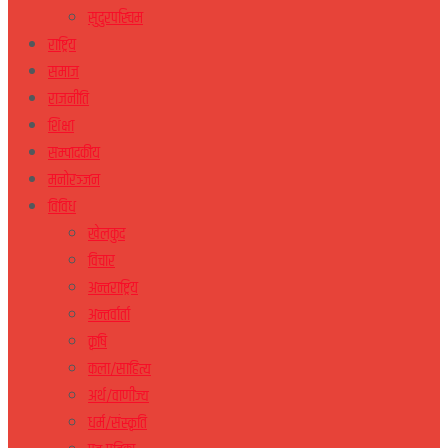
सुदुरपस्चिम
राष्ट्रिय
समाज
राजनीति
शिक्षा
सम्पादकीय
मनोरञ्जन
विविध
खेलकुद
विचार
अन्तराष्ट्रिय
अन्तर्वार्ता
कृषि
कला/साहित्य
अर्थ/वाणीज्य
धर्म/संस्कृति