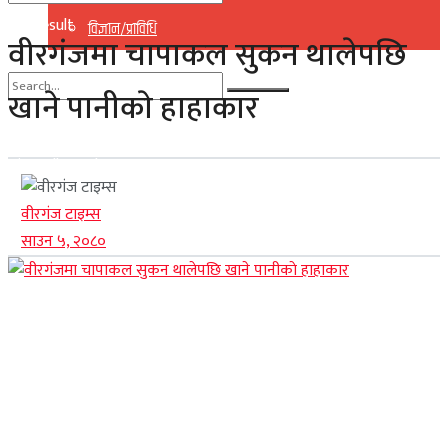
No Result
विज्ञान/प्राविधि
वीरगंजमा चापाकल सुकन थालेपछि
View All Result
खाने पानीकाे हाहाकार
No Result
View All Result
वीरगंज टाइम्स
साउन ५, २०८०