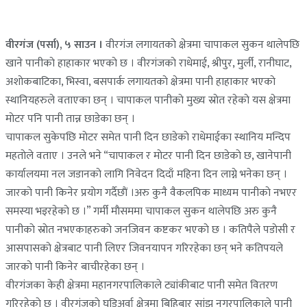
वीरगंज (पर्सा), ५ साउन ।
वीरगंज लगायतकाे क्षेत्रमा चापाकल सुकन थालेपछि
खाने पानीकाे हाहाकार भएकाे छ । वीरगंजकाे राधेमाई, श्रीपुर, मुर्ली, रानीघाट,
अशाेकबाटिका, भिस्वा, बसपार्क लगायतकाे क्षेत्रमा पानी हाहाकार भएकाे
स्थानियहरुले वताएका छन् । चापाकल पानीकाे मुख्य स्राेत रहेकाे यस क्षेत्रमा
माेटर पनि पानी तान्न छाडेका छन् ।
चापाकल सुकेपछि माेटर समेत पानी दिन छाडेकाे राधेमाईका स्थानिय मन्दिप
महताेले वताए । उनले भने “चापाकल र माेटर पानी दिन छाडेकाे छ, खानेपानी
कार्यालयमा नल जडानकाे लागि निवेदन दिदाँ महिना दिन लाग्ने भनेका छन् ।
जारकाे पानी किनेर प्रयाेग गर्दैछाैं ।अरु कुनै वैकलपिक माध्यम पानीकाे नभएर
समस्या भइरहेकाे छ ।” गर्मी माैसममा चापाकल सुकन थालेपछि अरु कुनै
पानीकाे स्राेत नभएकाहरुकाे जनजिवन कष्टकर भएकाे छ । कतिपैले पडाेसी र
आसपासकाे क्षेत्रबाट पानी लिएर जिवनयापन गरिरहेका छन् भने कतिपयले
जारकाे पानी किनेर बाचीरहेका छन् ।
वीरगंजका केही क्षेत्रमा महानगरपालिकाले ट्यांकीबाट पानी समेत वितरण
गरिरहेकाे छ । वीरगंजकाे घडिअर्वा क्षेत्रमा बिहिबार सांझ नगरपालिकाले पानी