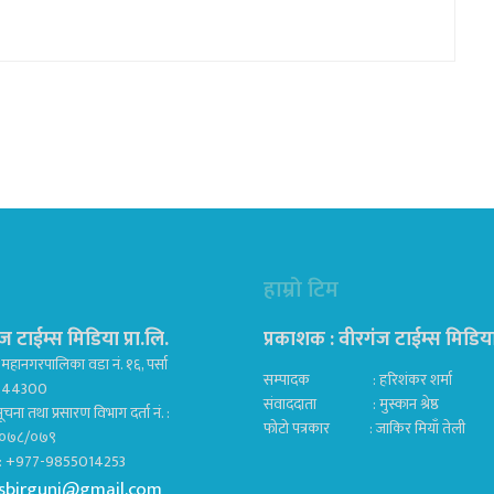
हाम्रो टिम
ज टाईम्स मिडिया प्रा.लि.
प्रकाशक : वीरगंज टाईम्स मिडिया प
महानगरपालिका वडा नं. १६, पर्सा
सम्पादक : हरिशंकर शर्मा
ज 44300
संवाददाता : मुस्कान श्रेष्ठ
ूचना तथा प्रसारण विभाग दर्ता नं. :
फोटो पत्रकार : जाकिर मियाँ तेली
०७८/०७९
क : +977-9855014253
sbirgunj@gmail.com