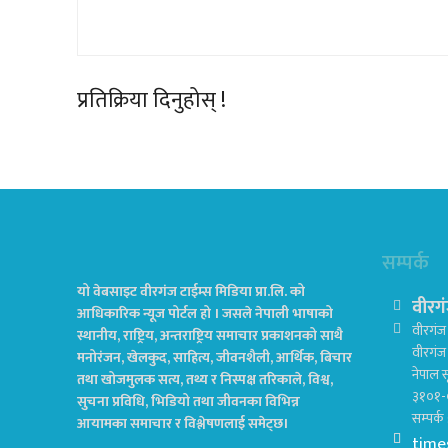
प्रतिक्रिया दिनुहोस् !
सम्पर्क
यो वेबसाइट वीरगंज टाईम्स मिडिया प्रा.लि. को
वीरगं
आधिकारिक न्यूज पोर्टल हो । जसले नेपाली भाषाको
वीरगंज 
स्थानीय, राष्ट्रिय, अन्तराष्ट्रिय समाचार प्रकाशनको साथै
वीरगं
मनोरंजन, खेलकुद, साहित्य, जीवनशैली, आर्थिक, बिचार
नेपाल स
तथा खोजमुलक सत्य, तथ्य र निस्पक्ष तरिकाले, विश्व,
३१०१-
सुचना प्रविधि, भिडियो तथा जीवनका विभिन्न
सम्पर्
आयामका समाचार र विश्लेषणलाई समेट्छ।
time