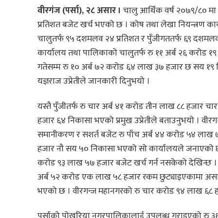
वीरगंज (पर्सा), २८ असार ।
चालु आर्थिक वर्ष २०७९/८० मा 
प्रतिशत बजेट खर्च भएको छ । कोष तथा लेखा नियन्त्रण का
चालुतर्फ ९५ दशमलव २४ प्रतिशत र पुँजीगततर्फ ६९ दशमलव
कार्यालय तथा पालिकाको चालुतर्फ रु ११ अर्ब २६ करोड १९
गतेसम्म रु १० अर्ब ७२ करोड ६४ लाख ३७ हजार छ सय १९ न
यज्ञराज उप्रेतीले जानकारी दिनुभयो ।
यस्तै पुँजीतर्फ रु चार अर्ब ४१ करोड तीन लाख ८८ हजार च
हजार ६४ निकासा भएको प्रमुख उप्रेतीले बताउनुभयो । व
समानीकरण र सशर्त बजेट रु पाँच अर्ब ४४ करोड ५४ लाख ७
हजार नौ सय ५० निकासा भएको सो कार्यालयले जनाएको छ । य
करोड ९३ लाख ५७ हजार बजेट खर्च गर्न नसकेको देखिन्छ 
अर्ब ५२ करोड एक लाख ५८ हजार रकम छुट्याइएकामा असा
भएको छ । वीरगन्ज महानगरको रु चार करोड ९४ लाख ६८ ह
पर्साको पोखरिया नगरपालिकालाई उपलब्ध गराइएको रु ३६ 