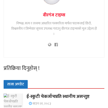
वीरगंज टाइम्स
निष्पक्ष, सत्य र तथ्यमा आधारित पत्रकारिता मार्फत पाठकलाई छिटो,
विश्वसनीय र जिम्मेवार सूचना उपलब्ध गराउनु वीरगंज टाइम्सको मूल उद्देश्य हो
।
प्रतिक्रिया दिनुहोस् !
ताजा अपडेट
ई-स्कुटी चेकजाँचप्रति स्थानीय असन्तुष्ट
साउन २१, २०८३