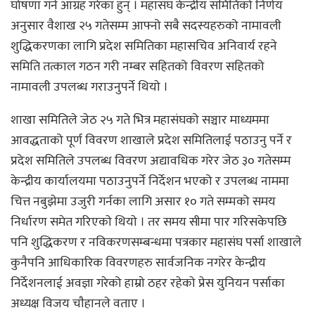
घोषणा गर्न आग्रह गरेका हुन् । महासंघ केन्द्रीय समितिको निर्णय
अनुसार वैशाख २५ गतेसम्म आफ्नो सबै सदस्यहरुको नामावली
शुद्धिकरणका लागि प्रदेश समितिका महासचिव अनिवार्य रहने
समिति तत्काल गठन गरी नम्बर सहितको विवरण सहितको
नामावली उपलब्ध गराउनुपर्ने थियाे ।
शाखा समितिले जेठ २५ गते भित्र महासंघको सञ्चार माध्यममा
आवद्धताको पूर्ण विवरण शाखाले प्रदेश समितिलाई पठाउनु पर्ने र
प्रदेश समितिले उपलब्ध विवरण अद्यावधिक गरेर जेठ ३० गतेसम्म
केन्द्रीय कार्यालयमा पठाउनुपर्ने निर्देशन भएको र उपलब्ध नाममा
चित्त नबुझेमा उजुरी गर्नका लागि असार १० गते सम्मको समय
निर्धारण समेत गरिएकाे थियाे । तर समय सीमा पार गरिसकेपछि
पनि शुद्धिकरण र नविकरणसम्बन्धमा पत्रकार महासंघ पर्सा शाखाले
कुनैपनि आधिकारिक विवरणहरु सार्वजनिक नगरेर केन्द्रीय
निर्देशनलाई अवज्ञा गरेको हाम्राे ठहर रहेकाे प्रेस युनियन पर्साका
अध्यक्ष विजय चाैहानले वताए ।