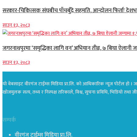
सरकार-चिकित्सक संघबीच पाँचबुँदे सहमति, आन्दोलन फिर्ताः देशभर स
साउन १३, २०८३
जगरनाथपुरमा ‘समृद्धिका लागि वन’ अभियान तीव्र, ७ बिघा ऐलानी ज
साउन १३, २०८३
यो वेबसाइट वीरगंज टाईम्स मिडिया प्रा.लि. को आधिकारिक न्यूज पोर्टल हो । जस
खोजमुलक सत्य, तथ्य र निस्पक्ष तरिकाले, विश्व, सुचना प्रविधि, भिडियो तथ
सम्पर्क
वीरगंज टाईम्स मिडिया प्रा.लि.