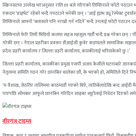
स्क्रिनसटमा उल्लेख भएअनुसार राति ११ बजे गरिएको तिम्सिनाले फोटो पठाउन भने
एकदम ‘प्राइभेट’ रहेको भन्दै नपठाउने भनेकी छन् । ‘आई ह्याभ ड्यू रेस्पेक्ट टु
तिम्सिनाले आफ्नो ‘क्लासले पनि नराम्रो गर्न नदिने’ भन्दै उनलाई फोटो पठाउन 
तिम्सिनाले फेरि तिमी भिडियो कलमा सहज महसुस गर्छौं भन्दै प्रश्न गरेका छन् । पी
गरेकी छन् । नेपाल प्रहरीका प्रवक्ता डीआईजी कुवेर कडायतले सामाजिक सञ
प्रदेश प्रहरी कार्यालय र जिल्ला प्रहरी कार्यालय, कास्कीलाई भनिसकेको छु ।’
जिल्ला प्रहरी कार्यालय, कास्कीका प्रमुख एसपी अजय केसीले घटनाबारे जानका
नेतृत्वमा समिति गठन गरेर छानबिन थालेका छौं, के भएको हो, समितिले दिने नि
‘म वैशाख, जेठतिर तालिममा काठमाडौं गएको थिएँ, त्यतिबेलादेखि बन्द आईडी मैल
पाएपछि सोमबार आफूले छानबिन गरिदिन साइबर ब्यूरोलाई निवेदन दिएको सम
वीरगंज टाइम्स
निष्पक्ष, सत्य र तथ्यमा आधारित पत्रकारिता मार्फत पाठकलाई छिटो, विश्वसनीय र 