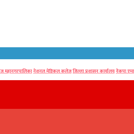
गंज महानगरपालिका
नेशनल मेडिकल कलेज
जिल्ला प्रशासन कार्यालय
नेकपा एमा