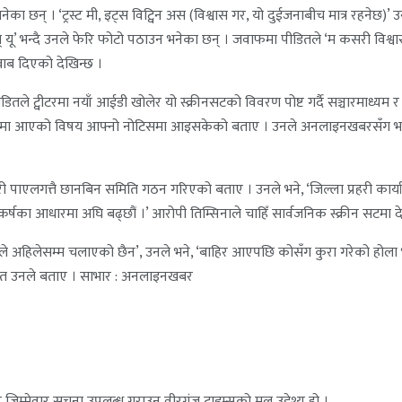
का छन् । ‘ट्रस्ट मी, इट्स विट्विन अस (विश्वास गर, यो दुईजनाबीच मात्र रहनेछ
वार्डस् यू’ भन्दै उनले फेरि फोटो पठाउन भनेका छन् । जवाफमा पीडितले ‘म कसरी विश्
दबाब दिएको देखिन्छ ।
डितले ट्वीटरमा नयाँ आईडी खोलेर यो स्क्रीनसटको विवरण पोष्ट गर्दै सञ्चारमाध्यम र 
्जालमा आएको विषय आफ्नो नोटिसमा आइसकेको बताए । उनले अनलाइनखबरसँग भने, 
री पाएलगत्तै छानबिन समिति गठन गरिएको बताए । उनले भने, ‘जिल्ला प्रहरी कार
ष्कर्षका आधारमा अघि बढ्छौं ।’ आरोपी तिम्सिनाले चाहिँ सार्वजनिक स्क्रीन स
े अहिलेसम्म चलाएको छैन’, उनले भने, ‘बाहिर आएपछि कोसँग कुरा गरेको होला भनेर
ेत उनले बताए । साभार : अनलाइनखबर
जिम्मेवार सूचना उपलब्ध गराउनु वीरगंज टाइम्सको मूल उद्देश्य हो ।