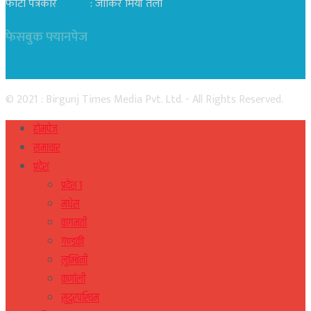
फोटो पत्रकार : जाकिर मियाँ तेली
फेसबुक फ्यानपेज
© 2021 : Birgunj Times Media Pvt. Ltd. - All Rights Reserved.
होमपेज
समाचार
प्रदेश
प्रदेश १
मधेस
वागमती
गण्डकी
लुम्बिनी
कर्णाली
सुदुरपस्चिम