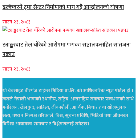
ढल्केबरमै ट्रमा सेन्टर निर्माणको माग गर्दै आन्दोलनको घोषणा
साउन २३, २०८३
ट्याङ्करबाट तेल चोरेको आरोपमा पम्पका सञ्चालकसहित सातजना
पक्राउ
साउन २३, २०८३
यो वेबसाइट वीरगंज टाईम्स मिडिया प्रा.लि. को आधिकारिक न्यूज पोर्टल हो ।
जसले नेपाली भाषाको स्थानीय, राष्ट्रिय, अन्तराष्ट्रिय समाचार प्रकाशनको साथै
मनोरंजन, खेलकुद, साहित्य, जीवनशैली, आर्थिक, बिचार तथा खोजमुलक
सत्य, तथ्य र निस्पक्ष तरिकाले, विश्व, सुचना प्रविधि, भिडियो तथा जीवनका
विभिन्न आयामका समाचार र विश्लेषणलाई समेट्छ।