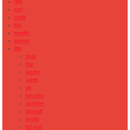
राष्ट्रिय
समाज
राजनीति
शिक्षा
सम्पादकीय
मनोरञ्जन
विविध
खेलकुद
विचार
अन्तराष्ट्रिय
अन्तर्वार्ता
कृषि
कला/साहित्य
अर्थ/वाणीज्य
धर्म/संस्कृति
पत्र-पत्रिका
फोटो ग्यलरी