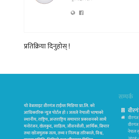
प्रतिक्रिया दिनुहोस् !
सम्पर्क
यो वेबसाइट वीरगंज टाईम्स मिडिया प्रा.लि. को
वीरगं
आधिकारिक न्यूज पोर्टल हो । जसले नेपाली भाषाको
वीरगंज 
स्थानीय, राष्ट्रिय, अन्तराष्ट्रिय समाचार प्रकाशनको साथै
वीरगं
मनोरंजन, खेलकुद, साहित्य, जीवनशैली, आर्थिक, बिचार
नेपाल स
तथा खोजमुलक सत्य, तथ्य र निस्पक्ष तरिकाले, विश्व,
३१०१-