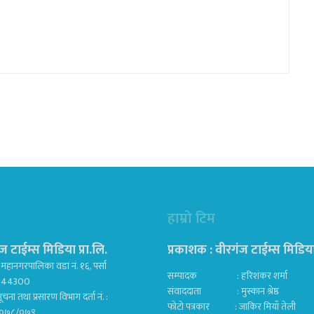
हाम्रो टिम
ज टाईम्स मिडिया प्रा.लि.
प्रकाशक : वीरगंज टाईम्स मिडिया प
महानगरपालिका वडा नं. १६, पर्सा
सम्पादक : हरिशंकर शर्मा
ज 44300
संवाददाता : मुस्कान श्रेष्ठ
ूचना तथा प्रसारण विभाग दर्ता नं. :
फोटो पत्रकार : जाकिर मियाँ तेली
०७८/०७९