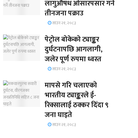
लागुऔषध ओसारपसार गर्ने
तीनजना पक्राउ
साउन २१, २०८३
पेट्रोल बोकेको ट्याङ्कर
दुर्घटनापछि आगलागी,
जलेर पूर्ण रुपमा ध्वस्त
साउन २१, २०८३
मापसे गरि चलाएको
भारतीय ट्याङ्करले ई-
रिक्सालाई ठक्कर दिँदा ९
जना घाइते
साउन २१, २०८३