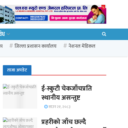
विध
का
जिल्ला प्रशासन कार्यालय
नेशनल मेडिकल
ताजा अपडेट
ई-स्कुटी चेकजाँचप्रति
स्थानीय असन्तुष्ट
साउन २१, २०८३
प्रहरीको जाँच छल्दै