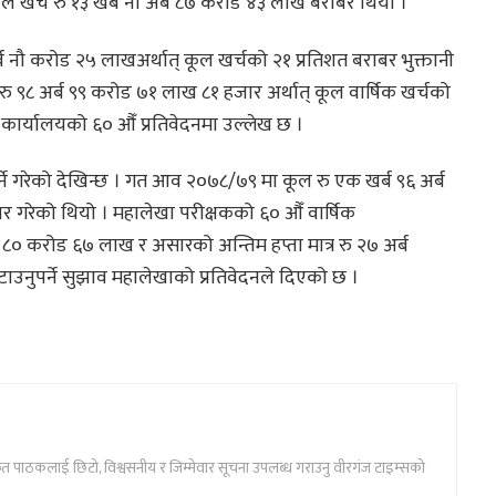
र्च रु १३ खर्ब नौ अर्ब ८७ करोड ४३ लाख बराबर थियो ।
अर्ब नौ करोड २५ लाखअर्थात् कूल खर्चको २१ प्रतिशत बराबर भुक्तानी
र रु ९८ अर्ब ९९ करोड ७१ लाख ८१ हजार अर्थात् कूल वार्षिक खर्चको
कार्यालयको ६० औँ प्रतिवेदनमा उल्लेख छ ।
गर्ने गरेको देखिन्छ । गत आव २०७८/७९ मा कूल रु एक खर्ब ९६ अर्ब
र गरेको थियो । महालेखा परीक्षकको ६० औँ वार्षिक
 ८० करोड ६७ लाख र असारको अन्तिम हप्ता मात्र रु २७ अर्ब
टाउनुपर्ने सुझाव महालेखाको प्रतिवेदनले दिएको छ ।
ार्फत पाठकलाई छिटो, विश्वसनीय र जिम्मेवार सूचना उपलब्ध गराउनु वीरगंज टाइम्सको