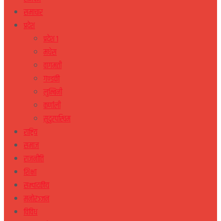
समाचार
प्रदेश
प्रदेश १
मधेस
वागमती
गण्डकी
लुम्बिनी
कर्णाली
सुदुरपस्चिम
राष्ट्रिय
समाज
राजनीति
शिक्षा
सम्पादकीय
मनोरञ्जन
विविध