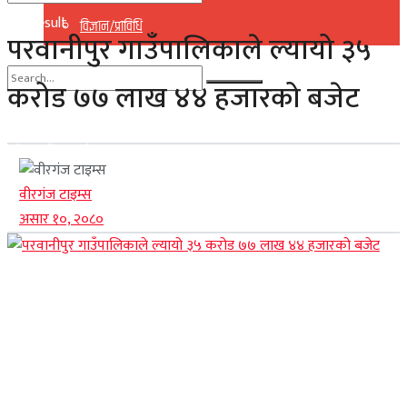
No Result
विज्ञान/प्राविधि
परवानीपुर गाउँपालिकाले ल्यायो ३५
View All Result
करोड ७७ लाख ४४ हजारको बजेट
No Result
View All Result
वीरगंज टाइम्स
असार १०, २०८०