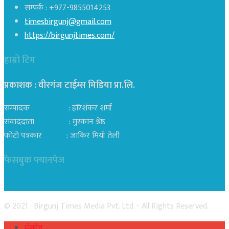
सम्पर्क : +977-9855014253
timesbirgunj@gmail.com
https://birgunjtimes.com/
हाम्रो टिम
प्रकाशक : वीरगंज टाईम्स मिडिया प्रा‍.लि.
सम्पादक : हरिशंकर शर्मा
संवाददाता : मुस्कान श्रेष्ठ
फोटो पत्रकार : जाकिर मियाँ तेली
फेसबुक फ्यानपेज
© 2021 : Birgunj Times Media Pvt. Ltd. - All Rights Reserved.
होमपेज