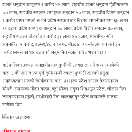
सशर्त अनुदान चालूतर्फ ९ करोड ४५ लाख, सङ्घीय सशर्त अनुदान पूँजीगततर्फ
७० लाख, सङ्घीय सरकार समपूरक अनुदान ५० लाख, सङ्घीय विशेष अनुदान
१ करोड प्राप्त भएको छ भने प्रदेश सरकारबाट वित्तीय समानीकरणमा ६७ लाख
९९ हजार, प्रदेश समपूरक अनुदान २० लाख, प्रदेश विशेष अनुदान ३० लाख,
सङ्घीय राजस्व बाँडफाँड ६ करोड ३१ लाख ४५ हजार, आन्तरिक स्रोत
अनुमानित ५ करोड, २०७९/८० को नगद मौज्दात २ करोडलगायत गरी ३५
करोड ७७ लाख ४४ हजारको अनुमानित बजेट पारित भएको छ ।
गाउँपालिका अध्यक्ष रामक्षत्रीप्रसाद कुर्मीको अध्यक्षाता र नेकपा एमालेकी
बारा-३ की सांसद एवं पूर्व कृषि मन्त्री ज्याला कुमारी साहको प्रमुख
आतिथ्यतामा भएको कार्यक्रममा बारा-४ (१)का प्रदेश सांसद देवनारायण
चौधरी, राप्रपाका मोहन यादव, बहुअरीका अगुवा शिवशङ्कर पटेल, लोसपा नेता
जगतनारायण महतो, माओवादी नेता लालबहादुर पटेल लगायतले मन्तव्य
राखेका थिए ।
वीरगंज टाइम्स