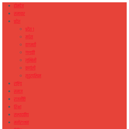
होमपेज
समाचार
प्रदेश
प्रदेश १
मधेस
वागमती
गण्डकी
लुम्बिनी
कर्णाली
सुदुरपस्चिम
राष्ट्रिय
समाज
राजनीति
शिक्षा
सम्पादकीय
मनोरञ्जन