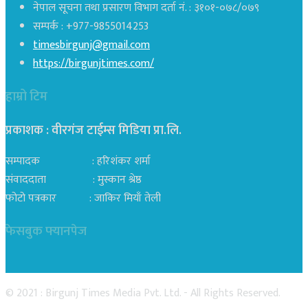
नेपाल सूचना तथा प्रसारण विभाग दर्ता नं. : ३१०१-०७८/०७९
सम्पर्क : +977-9855014253
timesbirgunj@gmail.com
https://birgunjtimes.com/
हाम्रो टिम
प्रकाशक : वीरगंज टाईम्स मिडिया प्रा‍.लि.
सम्पादक : हरिशंकर शर्मा
संवाददाता : मुस्कान श्रेष्ठ
फोटो पत्रकार : जाकिर मियाँ तेली
फेसबुक फ्यानपेज
© 2021 : Birgunj Times Media Pvt. Ltd. - All Rights Reserved.