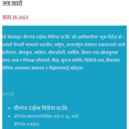
जना घाइते
साउन २१, २०८३
यो वेबसाइट वीरगंज टाईम्स मिडिया प्रा.लि. को आधिकारिक न्यूज पोर्टल हो ।
जसले नेपाली भाषाको स्थानीय, राष्ट्रिय, अन्तराष्ट्रिय समाचार प्रकाशनको साथै
मनोरंजन, खेलकुद, साहित्य, जीवनशैली, आर्थिक, बिचार तथा खोजमुलक
सत्य, तथ्य र निस्पक्ष तरिकाले, विश्व, सुचना प्रविधि, भिडियो तथा जीवनका
विभिन्न आयामका समाचार र विश्लेषणलाई समेट्छ।
सम्पर्क
वीरगंज टाईम्स मिडिया प्रा.लि.
वीरगंज महानगरपालिका वडा नं. १६, पर्सा
वीरगंज 44300