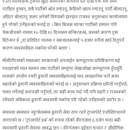
एउटा मालवाहक ट्रकमा खुद्रा सामानका कम्तिमा ४० देखि एक सय सम्म
पार्टीहरु हुन्छन्, सबै पार्टीको श्रोत ल्याउनु, केहिको खाता ल्याउनु, पार्टी बोलाउनु,
अडिटर बोलाउनु जस्ता अनेकौं विषयको झनझन राजस्व अनुसन्धान कार्यालयमा
हुने गरेको उनीहरुको भनाई छ । बिल बिजक भएका पार्टीको सामान पनि
चेकजाँचको नाममा १० देखि १२ दिनसम्म थन्किरहन्छ, जसको कारण ट्रक
डिटेन्सन हँुदा प्रतिदिन चालक र सहचालकलाई ५ हजार रुपैयां खर्च दिनुपर्ने
कारण व्यवसायीहरु मर्कामा परेको बताए ।
भीसीटीएसको माध्यबाट सरकारको अनलाईन कम्प्युटरमा प्रविष्टिकरण भई
पठाइएको माल सामान तथा पार्टीको सम्पूणर् लेखाजोखा कम्प्युटरमा हुँदाहुँदै
त्यसको उपयोग नगरी ढुवानी व्यवसायीहरुलाई मात्र अप्ठ्यारोमा पार्ने काम
भइरहेको ढुवानी व्यवसायीहरुको भनाई छ । अनुसन्धान प्रक्रिया छरितो पार्नुपर्छ,
गलत गर्नेलाई कारवाही गर्नुपर्छ, तर सही काम गर्दा गर्दै पनि प्रहरी र राजस्वको
रवैयाले अधिकांश ढुवानी व्यवसायी मर्कामा परि रहेको उनीहरुको आरोप छ ।
समास्या समाधान नहुन्जेलसम्म ढुवानी सेवा ठप्प रहने ट्रान्सपोर्ट एशोसिएशनले
जनाएको छ । ‘ट्रान्सपोर्ट हब’ को रुपमा रहेको वीरगंजमा ६ दर्जन भन्दा बढी
व्यवसायी ढुवानी सेवामा आवद्ध छन् । वीरगंजका दुईवटा भन्सार र औद्योगिक