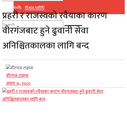
No Result
विज्ञान/प्राविधि
प्रहरी र राजस्वको रवैयाका कारण
View All Result
वीरगंजबाट हुने ढुवानी सेवा
No Result
अनिश्चितकालका लागि बन्द
View All Result
वीरगंज टाइम्स
असार ७, २०८०