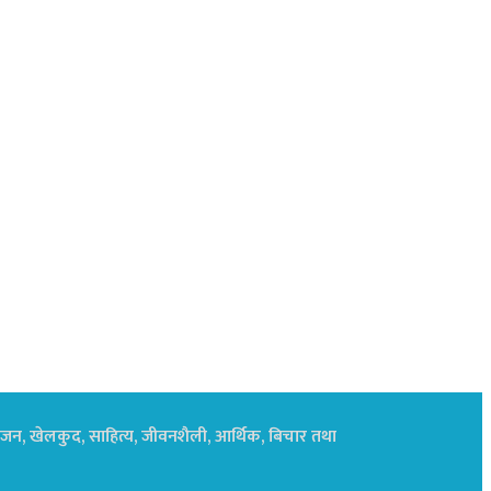
नोरंजन, खेलकुद, साहित्य, जीवनशैली, आर्थिक, बिचार तथा