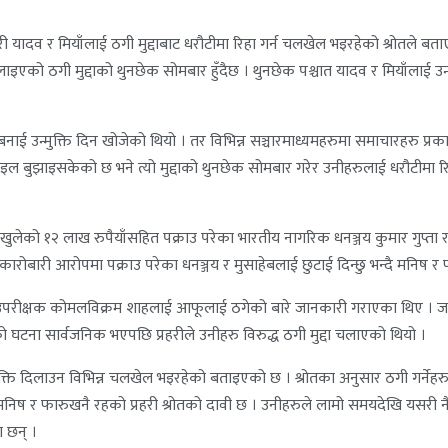
दव र मियाँलाई ठगी मुद्दाबाट धरौटीमा रिहा गर्न चलखेल भइरहेको श्रोतले बताए
लाइएको ठगी मुद्दाको थुनछेक सोमबार हुँदैछ । थुनछेक पश्चात यादव र मियाँलाई उन
 बनाई उन्मुक्ति दिन खोजेको थियो । तर विभिन्न सञ्चारमाध्यमहरुमा समाचारहरु प्रक
इल बुझाइसकेको छ भने त्यो मुद्दाको थुनछेक सोमबार गरेर उनीहरुलाई धरौटीमा रिह
 नखुलेको १२ लाख रुपैयाँसहित पक्राउ परेका भारतीय नागरिक धनञ्जय कुमार गुप्ता 
कारोबारी आरोपमा पक्राउ परेका धनञ्जय र मुसाहेबलाई छुटाई दिन्छु भन्दै मनिष
हरी उपरीक्षक कोमलविक्रम शाहलाई आफूलाई ठगेको बारे जानकारी गराएका थिए । ज
को घटना सार्वजनिक भएपछि प्रहरीले उनीहरु विरुद्ध ठगी मुद्दा चलाएको थियो ।
ति दिलाउन विभिन्न चलखेल भइरहेको बताइएको छ । श्रोतका अनुसार ठगी गर्नेहरु 
निष र फारुखनै रहको प्रहरी श्रोतको दावी छ । उनीहरुले लामो समयदेखि यसरी नै प्
ा छन् ।