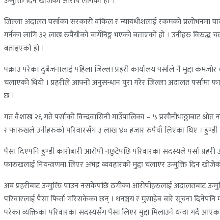
उन्मुक्ति दिन खोजेको आरोप लागेको हो ।
जिल्ला अदालत पर्साका सरकारी वकिल र न्यायधीशलाई रकमको प्रलोभनमा पारी या
गर्नका लागि ३२ लाख रुपैयाँको बार्गेनिङ्ग भएको बताएको हो । उनीहरु विरुद्ध च
बताइएको हो ।
पक्राउ परेका दुबैजनालाई पहिला जिल्ला प्रहरी कार्यालय पर्साले नै मुद्दा कमजोर
चलाएको थियो । प्रहरीले आफ्नो अनुसन्धान पुरा गरेर जिल्ला अदालत पर्सामा फा
छ ।
गत वैशाख २६ गते पर्साको विन्दवासिनी गाउँपालिका – ५ प्रसौनीभाठ्ठाबाट श्रोत
र फारुखले उनीहरुको परिवारसँग ३ लाख ४० हजार रुपैयाँ लिएका थिए । हुण्डी 
पैसा दिएपनि हुण्डी कारोबारी आरोपी नछुटेपछि परिवारका सदस्यले पर्सा प्र
फारुखलाई नियन्त्रणमा लिएर अभद्र व्यवहारको मुद्दा चलाएर उन्मुक्ति दिन खोजे
अब प्रहरीबाट उन्मुक्ति पाउन नसकेपछि ठगीका आरोपीहरुलाई अदालतबाट उन्मुक्
परिवारलाई पैसा फिर्ता गरिसकेका छन् । धनञ्जय र मुसाहेब बारे सूचना दिनेपनि म
परेका व्यक्तिका परिवारका सदस्यसँग पैसा लिएर मुद्दा मिलाउने धन्दा गर्दै आएक