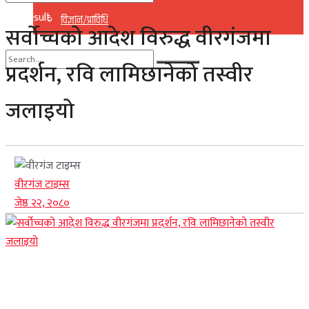
No Result
विज्ञान/प्राविधि
सर्वोच्चको आदेश विरुद्ध वीरगंजमा
View All Result
प्रदर्शन, रवि लामिछानेको तस्वीर
No Result
जलाइयो
View All Result
वीरगंज टाइम्स
जेष्ठ २२, २०८०