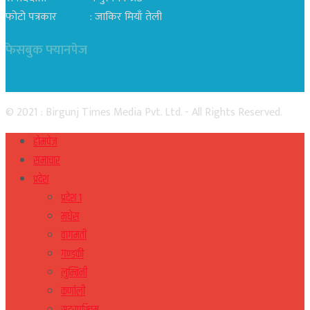
फोटो पत्रकार : जाकिर मियाँ तेली
फेसबुक फ्यानपेज
© 2021 : Birgunj Times Media Pvt. Ltd. - All Rights Reserved.
होमपेज
समाचार
प्रदेश
प्रदेश १
मधेस
वागमती
गण्डकी
लुम्बिनी
कर्णाली