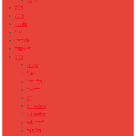
सुदुरपस्चिम
राष्ट्रिय
समाज
राजनीति
शिक्षा
सम्पादकीय
मनोरञ्जन
विविध
खेलकुद
विचार
अन्तराष्ट्रिय
अन्तर्वार्ता
कृषि
कला/साहित्य
अर्थ/वाणीज्य
धर्म/संस्कृति
पत्र-पत्रिका