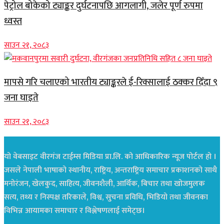
पेट्रोल बोकेको ट्याङ्कर दुर्घटनापछि आगलागी, जलेर पूर्ण रुपमा
ध्वस्त
साउन २१, २०८३
मापसे गरि चलाएको भारतीय ट्याङ्करले ई-रिक्सालाई ठक्कर दिँदा ९
जना घाइते
साउन २१, २०८३
यो वेबसाइट वीरगंज टाईम्स मिडिया प्रा.लि. को आधिकारिक न्यूज पोर्टल हो ।
जसले नेपाली भाषाको स्थानीय, राष्ट्रिय, अन्तराष्ट्रिय समाचार प्रकाशनको साथै
मनोरंजन, खेलकुद, साहित्य, जीवनशैली, आर्थिक, बिचार तथा खोजमुलक
सत्य, तथ्य र निस्पक्ष तरिकाले, विश्व, सुचना प्रविधि, भिडियो तथा जीवनका
विभिन्न आयामका समाचार र विश्लेषणलाई समेट्छ।