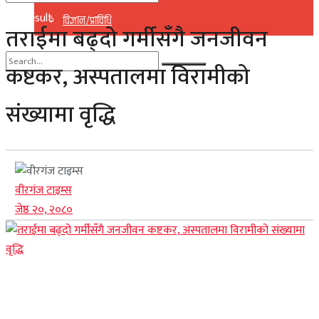
No Result
विज्ञान/प्राविधि
तराईमा बढ्दो गर्मीसँगै जनजीवन
View All Result
कष्टकर, अस्पतालमा विरामीको
No Result
संख्यामा वृद्धि
View All Result
वीरगंज टाइम्स
जेष्ठ २०, २०८०