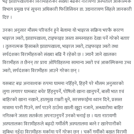
भई झाडापखालाका विरामीहरुको संख्या बढेको नारायणी अस्पताल आकस्मिक
विभाग प्रमुख एवं सूचना अधिकारी फिजिसियन डा. उद्यनारायण सिंहले जानकारी
दिए ।
उनका अनुसार मौसम परिवर्तन हुने बेलामा यो भाइरस सक्रिय भएकै कारण
भाइरल ज्वरो, झाडापखाला, टाइफाइड जस्ता समस्याहरु देखा पर्ने गरेको बताए
। तुलनात्मक हिसाबले झाडापखाला, भाइरल ज्वरो, टाइफाइड ज्वरो तथा
सर्पदंशका विरामीहरुको संख्या बढि नै रहेको छ । ज्यानै जाने खालका
विरामीहरु त छैनन् तर प्रायः ओपिडिहरुमा सामान्य ज्वरो एवं आकस्मिकमा उच्च
ज्वरो, सर्पदंशका विरामीहरु आउने गरेका छन् ।
यसबाट बच्न अनावश्यक रुपमा घाममा नहिँड्ने, हिड्नै परे मौसम अनुसारको
लुगा लगाएर घामबाट बचेर हिँड्नुपर्ने, पोषिलो खाना खानुपर्ने, बासी भात एवं
बाहिरको खाना नखाने, हातमुख राम्ररी धुने, सरसफाईमा ध्यान दिने, प्रसस्त
मात्रामा पानी पिउने, सर्प पाउने ठाउँमा खाली खुट्टा नजाने, अन्ध्यारोमा बाहिर
ननिस्कने जस्ता सतर्कता अपनाउनुपर्ने उनको भनाई छ । यता नारायणी
अस्पतालका विरामीहरुले बढ्दो गर्मीसँगै अस्पतालमा बस्ने र खानेपानीको
सुबिधा नहुँदा विरामीहरु मर्कामा पर्ने गरेका छन् । चर्को गर्मीको बखत विरामी