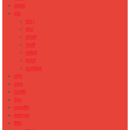
समाचार
प्रदेश
प्रदेश १
मधेस
वागमती
गण्डकी
लुम्बिनी
कर्णाली
सुदुरपस्चिम
राष्ट्रिय
समाज
राजनीति
शिक्षा
सम्पादकीय
मनोरञ्जन
विविध