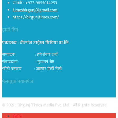
सम्पर्क : +977-9855014253
timesbirgunj@gmail.com
https://birgunjtimes.com/
हाम्रो टिम
प्रकाशक : वीरगंज टाईम्स मिडिया प्रा‍.लि.
सम्पादक : हरिशंकर शर्मा
संवाददाता : मुस्कान श्रेष्ठ
फोटो पत्रकार : जाकिर मियाँ तेली
फेसबुक फ्यानपेज
© 2021 : Birgunj Times Media Pvt. Ltd. - All Rights Reserved.
होमपेज