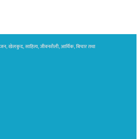
नोरंजन, खेलकुद, साहित्य, जीवनशैली, आर्थिक, बिचार तथा