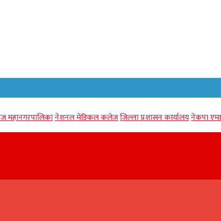
गंज महानगरपालिका
नेशनल मेडिकल कलेज
जिल्ला प्रशासन कार्यालय
नेकपा एमा