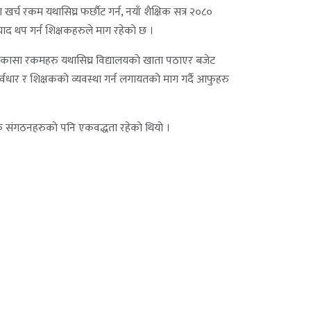
र्च रकम यथासिघ्र फर्छाैट गर्न, नयाँ शैक्षिक सत्र २०८०
ाद थप गर्न शिक्षकहरुले माग रहेकाे छ ।
ण निकासा रकमहरु यथासिघ्र विद्यालयकाे खाता पठाएर बजेट
पुर्वधार र शिक्षककाे व्यवस्था गर्न लगायतकाे माग गर्दै आफुहरु
क संगठनहरुकाे पनि एकवद्धता रहेकाे थियाे ।