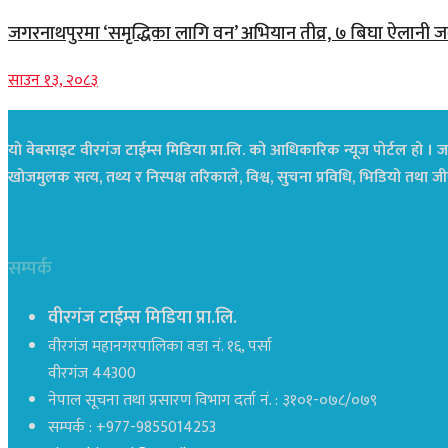
जगरनाथपुरमा ‘समृद्धिका लागि वन’ अभियान तीव्र, ७ बिघा ऐलानी ज
साउन १३, २०८३
यो वेबसाइट वीरगंज टाईम्स मिडिया प्रा.लि. को आधिकारिक न्यूज पोर्टल हो । जस
खोजमुलक सत्य, तथ्य र निस्पक्ष तरिकाले, विश्व, सुचना प्रविधि, भिडियो तथ
सम्पर्क
वीरगंज टाईम्स मिडिया प्रा.लि.
वीरगंज महानगरपालिका वडा नं. १६, पर्सा
वीरगंज 44300
नेपाल सूचना तथा प्रसारण विभाग दर्ता नं. : ३१०१-०७८/०७९
सम्पर्क : +977-9855014253