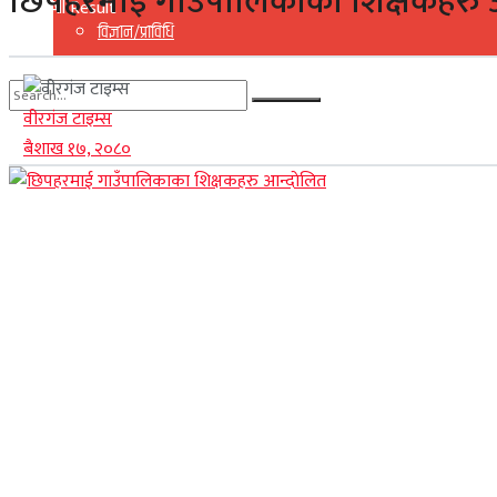
छिपहरमाई गाउँपालिकाका शिक्षकहरु 
View All Result
विज्ञान/प्राविधि
वीरगंज टाइम्स
No Result
बैशाख १७, २०८०
View All Result