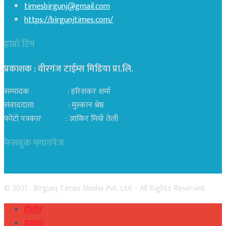
timesbirgunj@gmail.com
https://birgunjtimes.com/
हाम्रो टिम
प्रकाशक : वीरगंज टाईम्स मिडिया प्रा‍.लि.
सम्पादक : हरिशंकर शर्मा
संवाददाता : मुस्कान श्रेष्ठ
फोटो पत्रकार : जाकिर मियाँ तेली
फेसबुक फ्यानपेज
© 2021 : Birgunj Times Media Pvt. Ltd. - All Rights Reserved.
होमपेज
समाचार