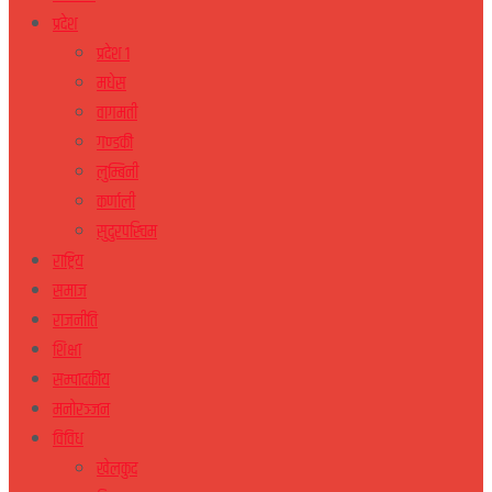
प्रदेश
प्रदेश १
मधेस
वागमती
गण्डकी
लुम्बिनी
कर्णाली
सुदुरपस्चिम
राष्ट्रिय
समाज
राजनीति
शिक्षा
सम्पादकीय
मनोरञ्जन
विविध
खेलकुद