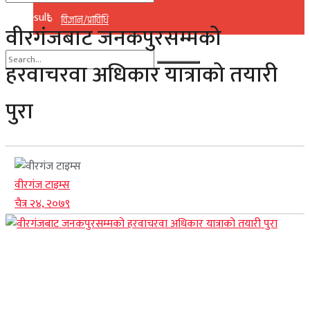
No Result
विज्ञान/प्राविधि
वीरगंजबाट जनकपुरसम्मको
View All Result
हरवाचरवा अधिकार यात्राको तयारी
No Result
पुरा
View All Result
वीरगंज टाइम्स
चैत्र २४, २०७९