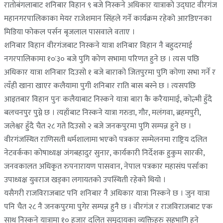
रातोबंगलाबाट शनिबार विहान ९ बजे निस्कने अधिकार यात्राको उद्घाट वीरगंज
महानगरपालिकाका मेयर राजेशमान सिंहले गर्ने कार्यक्रम रहेको आरडिएनका
मिडिया फोकल पर्सन बृजलाल पासवाले वताए ।
शनिबार विहान वीरगंजबाट निस्कने यात्रा शनिबार विहान नै बहुदरमाई
नगरपालिकामा १०ः३० बजे पुगि कोण सभामा परिणत हुने छ । त्यस पछि
अधिकार यात्रा शनिबार दिउसो १ बजे बाराको जितपुरमा पुगि कोणा सभा गर्ने र
त्यँही खाना खाएर कलैयामा पुगी शनिबार राति बास बस्ने छ । त्यसपछि
आइतबार विहान पुनः कलैयाबाट निस्कने यात्रा बारा कै करैयामाई, कोल्भी हुँदै
बलचनपुर पुग्ने छ । त्यहाँबाट निस्कने यात्रा गरुडा, गौर, मलंगवा, ब्रहमपुरी,
जलेश्वर हुँदै चैत २८ गते दिउसो २ बजे जनकपुरमा पुगि सम्पन्न हुने छ ।
वीरगंजस्थित राणिसती धर्मशालामा भएको पत्रकार सम्मेलनमा राष्ट्रिय दलित
नेटवर्कका कोषाध्यक्ष जंगबहादुर सुनार, कार्यकारी निर्देशक हुकुम सारकी,
जनवकालत अधिकृत रुपनारायण पासवान, नेपाल पत्रकार महासंघ पर्साका
उपाध्यक्ष युवराज खड्का लगायतको उपस्थिती रहेको थियो ।
यसैगरी राजविराजबाट पनि शनिबार नै अधिकार यात्रा निस्कने छ । जुन यात्रा
पनि चैत २८ नै जनकपुरमा पुगेर सम्पन्न हुनै छ । वीरगंज र राजविराजबाट एक
साथ निस्कने यात्रामा १० हजार दलित समुदायका व्यक्तिहरु सहभागि हुने