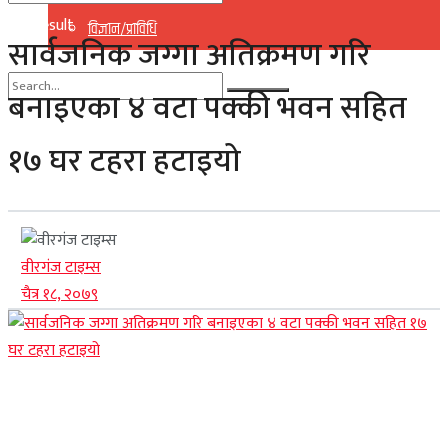
No Result
विज्ञान/प्राविधि
सार्वजनिक जग्गा अतिक्रमण गरि
View All Result
बनाइएका ४ वटा पक्की भवन सहित
No Result
१७ घर टहरा हटाइयो
View All Result
वीरगंज टाइम्स
चैत्र १८, २०७९