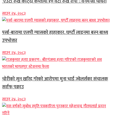
‘एउटा रुख काट्दा कम्तीमा १० वटा रुख रोपौँ’ : वनमन्त्री चौधरी
साउन २४, २०८३
पर्सा-बारामा एलपी ग्यासको हाहाकार, घण्टौँ लाइनमा बस्न बाध्य
उपभोक्ता
साउन २४, २०८३
चोरीको सुन खरिद गरेको आरोपमा मुना भाई ज्वेलर्सका संचालक
सर्राफ पक्राउ
साउन २४, २०८३