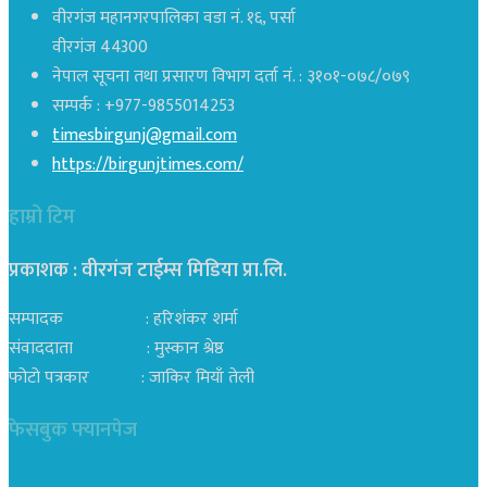
वीरगंज महानगरपालिका वडा नं. १६, पर्सा
वीरगंज 44300
नेपाल सूचना तथा प्रसारण विभाग दर्ता नं. : ३१०१-०७८/०७९
सम्पर्क : +977-9855014253
timesbirgunj@gmail.com
https://birgunjtimes.com/
हाम्रो टिम
प्रकाशक : वीरगंज टाईम्स मिडिया प्रा‍.लि.
सम्पादक : हरिशंकर शर्मा
संवाददाता : मुस्कान श्रेष्ठ
फोटो पत्रकार : जाकिर मियाँ तेली
फेसबुक फ्यानपेज