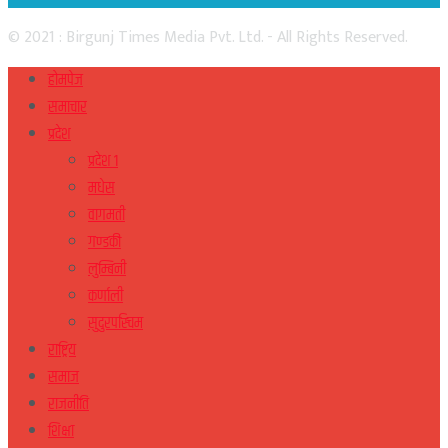
© 2021 : Birgunj Times Media Pvt. Ltd. - All Rights Reserved.
होमपेज
समाचार
प्रदेश
प्रदेश १
मधेस
वागमती
गण्डकी
लुम्बिनी
कर्णाली
सुदुरपस्चिम
राष्ट्रिय
समाज
राजनीति
शिक्षा