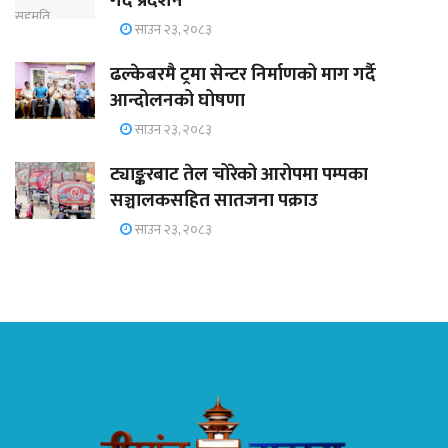
गर्दै प्रदर्शन
साउन २३, २०८३
ढल्केबरमै ट्रमा सेन्टर निर्माणको माग गर्दै
आन्दोलनको घोषणा
साउन २३, २०८३
ट्याङ्करबाट तेल चोरेको आरोपमा पम्पका
सञ्चालकसहित सातजना पक्राउ
साउन २३, २०८३