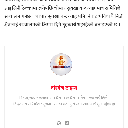
बन्दरगाह समितिले आफै सन्चालन गर्दै आएको थियाे । तर अब
आइसिपी ठेक्कामा लगेपछि चोभार सुक्खा बन्दरगाह मात्र समितिले
सन्चालन गर्नेछ । चोभार सुक्खा बन्दरगाह पनि निकट भविष्यमै निजी
क्षेत्रलाई सन्चालनको जिम्मा दिने गृहकार्य भइरहेकाे बताइएकाे छ ।
वीरगंज टाइम्स
निष्पक्ष, सत्य र तथ्यमा आधारित पत्रकारिता मार्फत पाठकलाई छिटो,
विश्वसनीय र जिम्मेवार सूचना उपलब्ध गराउनु वीरगंज टाइम्सको मूल उद्देश्य हो
।