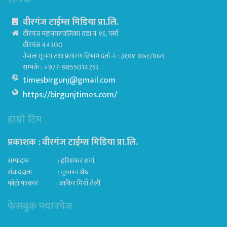
वीरगंज टाईम्स मिडिया प्रा.लि.
वीरगंज महानगरपालिका वडा नं. १६, पर्सा
वीरगंज 44300
नेपाल सूचना तथा प्रसारण विभाग दर्ता नं. : ३१०१-०७८/०७९
सम्पर्क : +977-9855014253
timesbirgunj@gmail.com
https://birgunjtimes.com/
हाम्रो टिम
प्रकाशक : वीरगंज टाईम्स मिडिया प्रा‍.लि.
सम्पादक : हरिशंकर शर्मा
संवाददाता : मुस्कान श्रेष्ठ
फोटो पत्रकार : जाकिर मियाँ तेली
फेसबुक फ्यानपेज