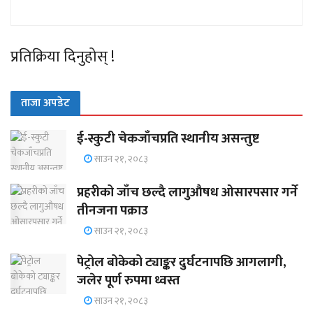
प्रतिक्रिया दिनुहोस् !
ताजा अपडेट
ई-स्कुटी चेकजाँचप्रति स्थानीय असन्तुष्ट
साउन २१, २०८३
प्रहरीको जाँच छल्दै लागुऔषध ओसारपसार गर्ने
तीनजना पक्राउ
साउन २१, २०८३
पेट्रोल बोकेको ट्याङ्कर दुर्घटनापछि आगलागी,
जलेर पूर्ण रुपमा ध्वस्त
साउन २१, २०८३