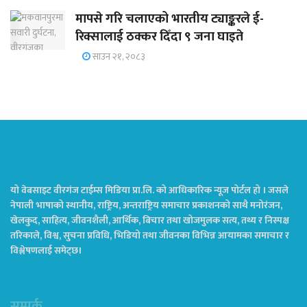
मापसे गरि चलाएको भारतीय ट्याङ्करले ई-
रिक्सालाई ठक्कर दिँदा ९ जना घाइते
साउन २१, २०८३
यो वेबसाइट वीरगंज टाईम्स मिडिया प्रा.लि. को आधिकारिक न्यूज पोर्टल हो । जसले
नेपाली भाषाको स्थानीय, राष्ट्रिय, अन्तराष्ट्रिय समाचार प्रकाशनको साथै मनोरंजन,
खेलकुद, साहित्य, जीवनशैली, आर्थिक, बिचार तथा खोजमुलक सत्य, तथ्य र निस्पक्ष
तरिकाले, विश्व, सुचना प्रविधि, भिडियो तथा जीवनका विभिन्न आयामका समाचार र
विश्लेषणलाई समेट्छ।
सम्पर्क