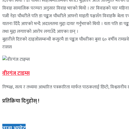
दिएको थियो । डा चौधरी सोहीबमोजिमको धरौटी बुझाएर आज जेलमुक्त भएका छन् 
विवाह सामाजिक परम्परा अनुसार विवाह भएको थियो । तर विवाहको चार महिनापछि
पत्नी नेहा चौधरीले पति डा पङ्कज चौधरीले आफ्नो माइती पक्षसँग विवाहकै 
यातना दिँदै आएको भन्दै अदालतमा मुद्दा दायर गर्नुभएको थियो । यता पति डा प
तथा मुद्दा लगाएको आरोप लगाउँदै आएका छन् ।
बुहारीले दिएको दाइजोसम्बन्धी कसुरमै डा पङ्कज चौधरीका बुवा ६० वर्षीय रामप्
रासस
वीरगंज टाइम्स
निष्पक्ष, सत्य र तथ्यमा आधारित पत्रकारिता मार्फत पाठकलाई छिटो, विश्वसनीय र 
प्रतिक्रिया दिनुहोस् !
ताजा अपडेट