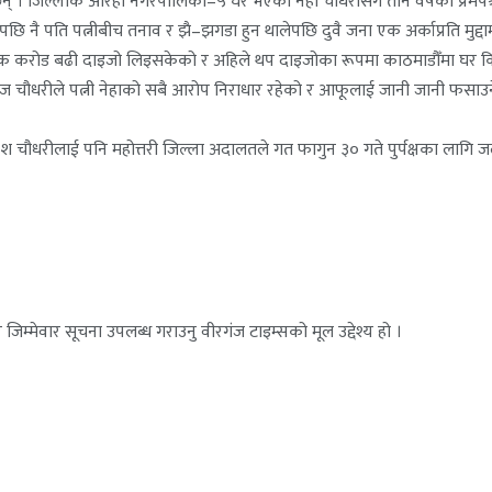
। जिल्लाकै औरही नगरपालिका–५ घर भएका नेहा चौधरीसँग तीन वर्षको प्रेमपश्च
 नै पति पत्नीबीच तनाव र झै–झगडा हुन थालेपछि दुवै जना एक अर्काप्रति मुद्द
बेला एक करोड बढी दाइजो लिइसकेको र अहिले थप दाइजोका रूपमा काठमाडौँमा घर 
ङ्कज चौधरीले पत्नी नेहाको सबै आरोप निराधार रहेको र आफूलाई जानी जानी फसाउन
रवेश चौधरीलाई पनि महोत्तरी जिल्ला अदालतले गत फागुन ३० गते पुर्पक्षका लागि 
जिम्मेवार सूचना उपलब्ध गराउनु वीरगंज टाइम्सको मूल उद्देश्य हो ।