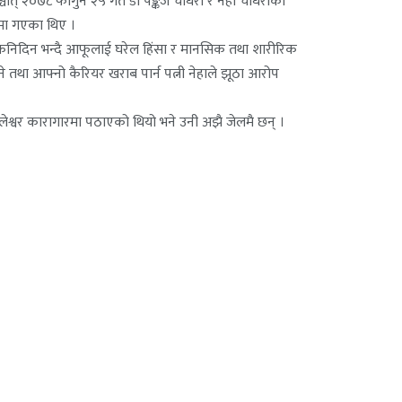
ात् २०७८ फागुन २५ गते डा पङ्कज चौधरी र नेहा चौधरीको
ामा गएका थिए ।
किनिदिन भन्दै आफूलाई घरेल हिंसा र मानसिक तथा शारीरिक
े तथा आफ्नो कैरियर खराब पार्न पत्नी नेहाले झूठा आरोप
जलेश्वर कारागारमा पठाएको थियो भने उनी अझै जेलमै छन् ।