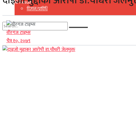
दाइजो मुद्दाका आरोपी डा.चौधरी जेलमुक
View All Result
विज्ञान/प्राविधि
वीरगंज टाइम्स
No Result
चैत्र १०, २०७९
View All Result