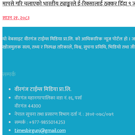
मापसे गरि चलाएको भारतीय ट्याङ्करले ई-रिक्सालाई ठक्कर दिँदा ९ 
साउन २१, २०८३
यो वेबसाइट वीरगंज टाईम्स मिडिया प्रा.लि. को आधिकारिक न्यूज पोर्टल हो । जस
खोजमुलक सत्य, तथ्य र निस्पक्ष तरिकाले, विश्व, सुचना प्रविधि, भिडियो तथ
सम्पर्क
वीरगंज टाईम्स मिडिया प्रा.लि.
वीरगंज महानगरपालिका वडा नं. १६, पर्सा
वीरगंज 44300
नेपाल सूचना तथा प्रसारण विभाग दर्ता नं. : ३१०१-०७८/०७९
सम्पर्क : +977-9855014253
timesbirgunj@gmail.com