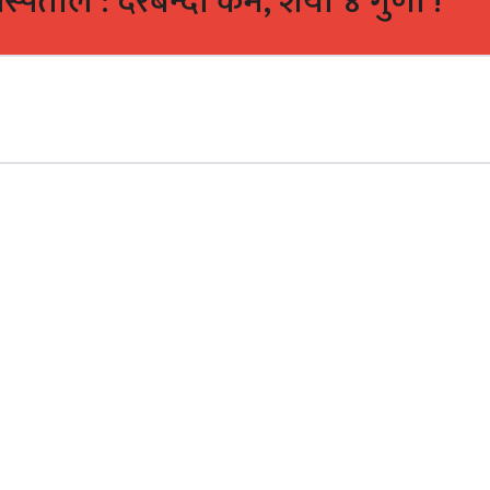
्पताल : दरबन्दी कम, शैया ४ गुणा !