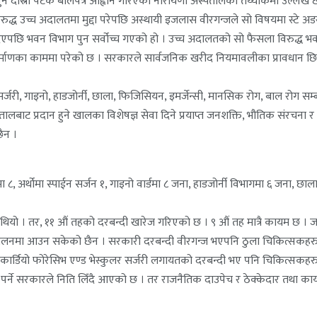
ुन दोस्रो पटक बोलपत्र आह्वान गरिएको नारायणी अस्पतालको तथ्यांकमा उल्लेख छ 
 विरुद्ध उच्च अदालतमा मुद्दा परेपछि अस्थायी इजलास वीरगन्जले सो विषयमा स्टे 
दिएपछि भवन विभाग पुन सर्वोच्च गएको हो । उच्च अदालतको सो फैसला विरुद्ध भव
णका काममा परेको छ । सरकारले सार्वजनिक खरीद नियमावलीका प्रावधान छिटोछि
ईन सर्जरी, गाइनो, हाडजोर्नी, छाला, फिजिसियन, इमर्जेन्सी, मानसिक रोग, बाल रोग सम
तालबाट प्रदान हुने खालका विशेषज्ञ सेवा दिने प्रयाप्त जनशक्ति, भौतिक संरचना 
छैन ।
मा ८, अर्थोमा स्पाईन सर्जन १, गाइनो वार्डमा ८ जना, हाडजोर्नी विभागमा ६ जना,
 थियो । तर, ११ औं तहको दरबन्दी खारेज गरिएको छ । ९ औं तह मात्रै कायम 
सञ्चालनमा आउन सकेको छैन । सरकारी दरबन्दी वीरगन्ज भएपनि ठुला चिकित्सकहर
र्जरी, कार्डियो फोरेसिभ एण्ड भेस्कुलर सर्जरी लगायतको दरबन्दी भए पनि चिकित्सक
्ने सरकारले निति लिँदै आएको छ । तर राजनैतिक दाउपेच र ठेक्केदार तथा कार्यालय 