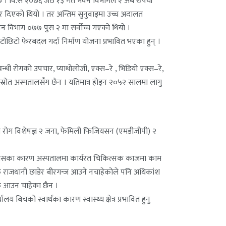
। वि.सं २०७६ जेठ १३ गते भवन विभागले २ अर्ब रुपैयाँ
अडर दिएको थियो । तर अन्तिम सुनुवाइमा उच्च अदालत
न विभाग ०७७ पुस २ मा सर्वोच्च गएको थियो ।
टो फेरबदल गर्दा निर्माण योजना प्रभावित भएका हुन् ।
्बन्धी रोगको उपचार, प्याथोलोजी, एक्स–रे , भिडियो एक्स–रे,
र स्रोत अस्पतालसँग छैन । यतिमात्र होइन २०५२ सालमा लागु
 छाला रोग विशेषज्ञ २ जना, फेमिली फिजियसन (एमडीजीपी) २
छ । जसका कारण अस्पतालमा कार्यरत चिकित्सक काजमा काम
ु राजधानी छाडेर बीरगन्ज आउने नचाहेकोले पनि अधिकांश
हरु आउन चाहेका छैन ।
बिचको स्वार्थका कारण स्वास्थ्य क्षेत्र प्रभावित हुनु