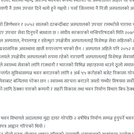
ट २०२८ सालमा महेन्द्र आरोग्य भवनको रूपमा स्थापित यो अस्पतालले अहिले ५१ 
 नै उत्तम उपचार दिने थलो हुने गथ्र्यो । पर्सा जिल्लामा नै निजी अस्पतालक
रानो जिर्णभवन र २०५२ सालको दरबन्दीबाट अस्पतालको उपचार रामभरोसे पारामा चल
 उपचार सेवा दिनुपर्ने बाध्यता छ । संघीय सरकारको मन्त्रिपरिषदको मिति २०७५ 
पताल, नेपालगञ्ज र डडेल्धुरा उपक्षेत्रीय अस्पताललाई विशेषज्ञ सेवा सहितको टर्
 प्रशासनिक अवस्थामा खासै रुपान्तरण भएको छैन । अस्पताल अहिले पनि २०५२ स
्त्रालयले उपक्षेत्रीय अस्पतालको रुपमा रहेको नारायणी अस्पताललाई विशेषज्ञ सेवास
ताले स्वास्थ्य सेवाको लागि राजधानी र भारतको विभिन्न सहरहरुमा धाउने ठूलो समा
म अन्तर्गत सुविधासम्पन्न भवन बनाउनको लागि १ अर्ब ५५ करोडको बजेट निकासा गर
वाबाट बन्चितमा परेका छन । स्वास्थ्य संरचना बनाउने जस्तो गम्भीर विषयमा सर्वो
ो लागि ठेक्का पाएको कम्पनी र सहरी विकास तथा भवन निर्माण विभाग बिच ठेक्क
भागले अदालतमा मुद्दा दायर गरेपछि २ वर्षभित्र निर्माण सम्पन्न हुनुपर्ने भवन
्र आह्वान गरिएको थियो ।