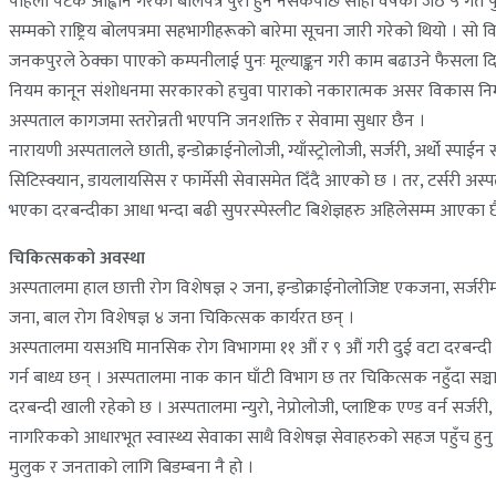
पहिलो पटक आह्वान गरेको बोलपत्र पुरा हुन नसकेपछि सोही वर्षको जेठ ५ गते प
सम्मको राष्ट्रिय बोलपत्रमा सहभागीहरूको बारेमा सूचना जारी गरेको थियो । सो
जनकपुरले ठेक्का पाएको कम्पनीलाई पुनः मूल्याङ्कन गरी काम बढाउने फैसला 
नियम कानून संशोधनमा सरकारको हचुवा पाराको नकारात्मक असर विकास निर्मा
अस्पताल कागजमा स्तरोन्नती भएपनि जनशक्ति र सेवामा सुधार छैन ।
नारायणी अस्पतालले छाती, इन्डोक्राईनोलोजी, ग्याँस्ट्रोलोजी, सर्जरी, अर्थो स्पा
सिटिस्क्यान, डायलायसिस र फार्मेसी सेवासमेत दिँदै आएको छ । तर, टर्सरी अस्प
भएका दरबन्दीका आधा भन्दा बढी सुपरस्पेस्लीट बिशेज्ञहरु अहिलेसम्म आएका 
चिकित्सकको अवस्था
अस्पतालमा हाल छात्ती रोग विशेषज्ञ २ जना, इन्डोक्राईनोलोजिष्ट एकजना, सर्जरी
जना, बाल रोग विशेषज्ञ ४ जना चिकित्सक कार्यरत छन् ।
अस्पतालमा यसअघि मानसिक रोग विभागमा ११ औं र ९ औं गरी दुई वटा दरबन्दी
गर्न बाध्य छन् । अस्पतालमा नाक कान घाँटी विभाग छ तर चिकित्सक नहुँदा 
दरबन्दी खाली रहेको छ । अस्पतालमा न्युरो, नेप्रोलोजी, प्लाष्टिक एण्ड वर्न स
नागरिकको आधारभूत स्वास्थ्य सेवाका साथै विशेषज्ञ सेवाहरुको सहज पहुँच हुनु पर
मुलुक र जनताको लागि बिडम्बना नै हो ।