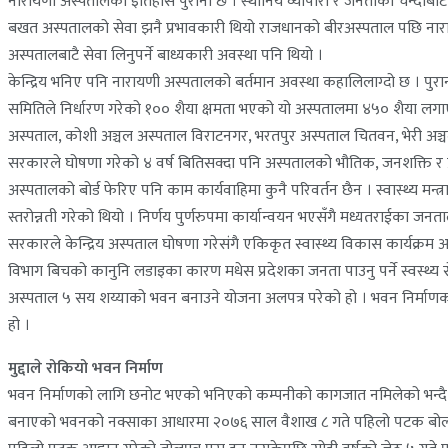
नारायणी अस्पतालको इतिहास पुरानो छ । स्थानिय व्यापारी र जनताको चन्दाबा
बखत अस्पतालको सेवा झनै प्रभावकारी थियो राजधानको बीरअस्पताल पछि नारायणी
अस्पतालबाटै सेवा लिनुपर्ने बाध्यकारी अवस्था पनि थियो ।
केन्द्रिय भनिए पनि नारायणी अस्पतालको बर्तमान अवस्था कहालिलाग्दो छ । पु
समितिले निर्धारण गरेको १०० शैया क्षमता भएको यो अस्पतालमा ४५० शैया लगाएर
अस्पताल, कोशी अञ्चल अस्पताल विराटनगर, भरतपुर अस्पताल चितवन, भेरी अञ्चल अस्
सरकारले घोषणा गरेको ४ वर्ष बितिसक्दा पनि अस्पतालको भौतिक, जनशक्ति र
अस्पतालको बोर्ड फेरिए पनि काम कार्यवाहिमा कुनै परिवर्तन छैन । स्वास्थ्य मन
स्तरोन्नती गरेको थियो । निर्णय पुर्णरुपमा कार्यान्वयन भएसँगै मध्यतराईका जन
सरकारले केन्द्रिय अस्पताल घोषणा गरेसंगै एकिकृत स्वास्थ्य विकास कार्यक्र
विभाग बिचको कानुनि लडाइका कारण मधेस प्रदेशका जनता पाउनु पर्ने स्वस्थ्य से
अस्पताल ५ सय शय्याको भवन बनाउने योजना अलपत्र परेको हो । भवन निर्माणक
हो ।
मुद्दाले रोकियो भवन निर्माण
भवन निर्माणको लागि छनोट भएको भनिएको कम्पनीको कागजात नमिलेको भन्दै भवन वि
बनाएको भवनको नक्साका आधारमा २०७६ साल वैशाख ८ गते पहिलो पटक बोलपत