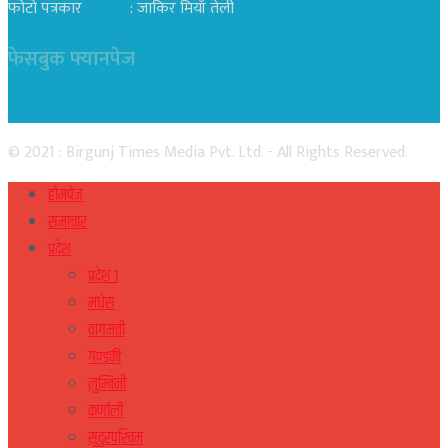
फोटो पत्रकार : जाकिर मियाँ तेली
फेसबुक फ्यानपेज
© 2021 : Birgunj Times Media Pvt. Ltd. - All Rights Reserved.
होमपेज
समाचार
प्रदेश
प्रदेश १
मधेस
वागमती
गण्डकी
लुम्बिनी
कर्णाली
सुदुरपस्चिम