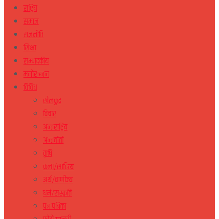
राष्ट्रिय
समाज
राजनीति
शिक्षा
सम्पादकीय
मनोरञ्जन
विविध
खेलकुद
विचार
अन्तराष्ट्रिय
अन्तर्वार्ता
कृषि
कला/साहित्य
अर्थ/वाणीज्य
धर्म/संस्कृति
पत्र-पत्रिका