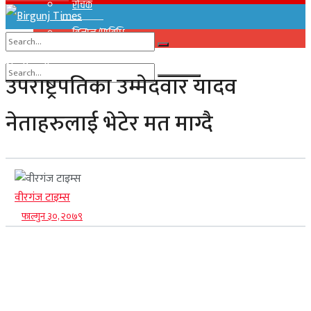
रोचक
विज्ञान/प्राविधि
No Result
उपराष्ट्रपतिका उम्मेदवार यादव
View All Result
No Result
नेताहरुलाई भेटेर मत माग्दै
View All Result
वीरगंज टाइम्स
फाल्गुन ३०, २०७९