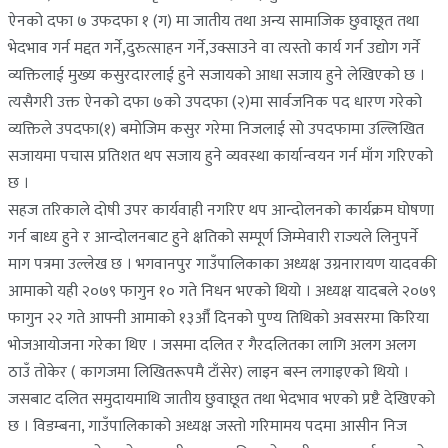
ऐनको दफा ७ उफदफा १ (ग) मा जातीय तथा अन्य सामाजिक छुवाछूत तथा
भेदभाव गर्न मद्दत गर्ने,दुरुत्साहन गर्ने,उक्साउने वा त्यस्तो कार्य गर्न उद्योग गर्ने
व्यक्तिलाई मुख्य कसुरदारलाई हुने सजायको आधा सजाय हुने लेखिएको छ ।
त्यसैगरी उक्त ऐनको दफा ७को उपदफा (२)मा सार्वजनिक पद धारण गरेको
व्यक्तिले उपदफा(१) बमोजिम कसुर गरेमा निजलाई सो उपदफामा उल्लिखित
सजायमा पचास प्रतिशत थप सजाय हुने व्यवस्था कार्यान्वयन गर्न माँग गरिएको
छ ।
सहज तरिकाले दोषी उपर कार्यवाही नगरिए थप आन्दोलनको कार्यक्रम घोषणा
गर्न बाध्य हुने र आन्दोलनबाट हुने क्षतिको सम्पूर्ण जिम्मेवारी राज्यले लिनुपर्ने
माग पत्रमा उल्लेख छ । भगवानपुर गाउँपालिकाका अध्यक्ष उग्रनारायण यादवकी
आमाको यही २०७९ फागुन १० गते निधन भएको थियो । अध्यक्ष यादबले २०७९
फागुन २२ गते आफ्नी आमाको १३औँ दिनको पुण्य तिथिको अवसरमा किरिया
भोजआयोजना गरेका थिए । जसमा दलित र गैरदलितका लागि अलग अलग
ठाउँ तोकेर ( कागजमा लिखितरूपमै टाँसेर) लाइन बस्न लगाइएको थियो ।
जसबाट दलित समुदायमाथि जातीय छुवाछूत तथा भेदभाव भएको प्रष्टै देखिएको
छ । विडम्बना, गाउँपालिकाको अध्यक्ष जस्तो गरिमामय पदमा आसीन निज