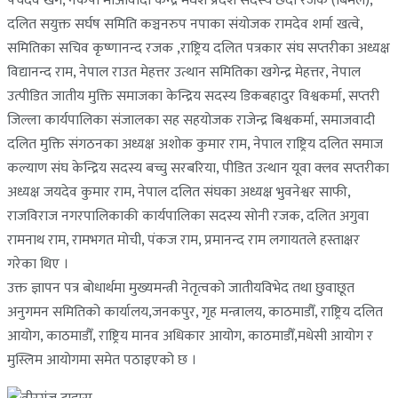
पंचदेव खंग, नेकपा माओवादी केन्द्र मधेश प्रदेश सदस्य छेदी रजक (बिमल),
दलित सयुक्त सर्घष समिति कञ्चनरुप नपाका संयोजक रामदेव शर्मा खत्वे,
समितिका सचिव कृष्णानन्द रजक ,राष्ट्रिय दलित पत्रकार संघ सप्तरीका अध्यक्ष
विद्यानन्द राम, नेपाल राउत मेहत्तर उत्थान समितिका खगेन्द्र मेहत्तर, नेपाल
उत्पीडित जातीय मुक्ति समाजका केन्द्रिय सदस्य डिकबहादुर विश्वकर्मा, सप्तरी
जिल्ला कार्यपालिका संजालका सह सहयोजक राजेन्द्र बिश्वकर्मा, समाजवादी
दलित मुक्ति संगठनका अध्यक्ष अशोक कुमार राम, नेपाल राष्ट्रिय दलित समाज
कल्याण संघ केन्द्रिय सदस्य बच्चु सरबरिया, पीडित उत्थान यूवा क्लव सप्तरीका
अध्यक्ष जयदेव कुमार राम, नेपाल दलित संघका अध्यक्ष भुवनेश्वर साफी,
राजविराज नगरपालिकाकी कार्यपालिका सदस्य सोनी रजक, दलित अगुवा
रामनाथ राम, रामभगत मोची, पंकज राम, प्रमानन्द राम लगायतले हस्ताक्षर
गरेका थिए ।
उक्त ज्ञापन पत्र बोधार्थमा मुख्यमन्त्री नेतृत्वको जातीयविभेद तथा छुवाछूत
अनुगमन समितिको कार्यालय,जनकपुर, गृह मन्त्रालय, काठमाडौँ, राष्ट्रिय दलित
आयोग, काठमाडौँ, राष्ट्रिय मानव अधिकार आयोग, काठमाडौँ,मधेसी आयोग र
मुस्लिम आयोगमा समेत पठाइएको छ ।