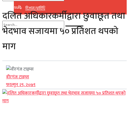
No Result
विज्ञान/प्राविधि
दलित अधिकारकर्मीद्वारा छुवाछूत तथा
View All Result
भेदभाव सजायमा ५० प्रतिशत थपको
No Result
माग
View All Result
वीरगंज टाइम्स
फाल्गुन २९, २०७९