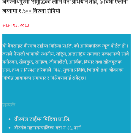
जगरनाथपुरमा ‘समृद्धिका लागि वन’ अभियान तीव्र, ७ बिघा ऐलानी
जग्गामा १,५०० बिरुवा रोपियो
साउन १३, २०८३
यो वेबसाइट वीरगंज टाईम्स मिडिया प्रा.लि. को आधिकारिक न्यूज पोर्टल हो ।
जसले नेपाली भाषाको स्थानीय, राष्ट्रिय, अन्तराष्ट्रिय समाचार प्रकाशनको साथै
मनोरंजन, खेलकुद, साहित्य, जीवनशैली, आर्थिक, बिचार तथा खोजमुलक
सत्य, तथ्य र निस्पक्ष तरिकाले, विश्व, सुचना प्रविधि, भिडियो तथा जीवनका
विभिन्न आयामका समाचार र विश्लेषणलाई समेट्छ।
सम्पर्क
वीरगंज टाईम्स मिडिया प्रा.लि.
वीरगंज महानगरपालिका वडा नं. १६, पर्सा