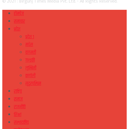
© 2021 : Birgunj Times Media Pvt. Ltd. - All Rights Reserved.
होमपेज
समाचार
प्रदेश
प्रदेश १
मधेस
वागमती
गण्डकी
लुम्बिनी
कर्णाली
सुदुरपस्चिम
राष्ट्रिय
समाज
राजनीति
शिक्षा
सम्पादकीय