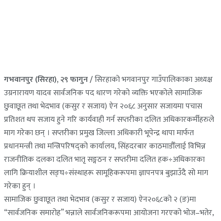
गभवानपुर (सिरहा), २९ फागुन /
सिरहाको भगवानपुर गाउँपालिकाका अध्यक्ष
उग्रनारायण यादव सार्वजनिक पद धारण गरेको व्यक्ति भएकोले सामाजिक
छुवाछूत तथा भेदभाव (कसुर र सजाय) ऐन २०६८ अनुसार सजायमा पचास
प्रतिशत थप सजाय हुने गरि कार्यवाही गर्न सप्तरीका दलित अधिकारकर्मीहरुले
माग गरेका छन् । सप्तरीका प्रमुख जिल्ला अधिकारी भूपेन्द्र थापा मार्फत
प्रधानमन्त्री तथा मन्त्रिपरिषद्को कार्यालय, सिंहदरबार काठमाडौँलाई विभिन्न
राजनीतिक दलका दलित भातृ सङ्गठन र सप्तरीमा दलित हक÷अधिकारका
लागि क्रियाशील सङ्घ÷संस्थाहरू सामूहिकरूपमा ज्ञापनपत्र बुझाउँदै सो माग
गरेका हुन् ।
सामाजिक छुवाछूत तथा भेदभाव (कसुर र सजाय) ऐन२०६८को २ (ङ)मा
“सार्वजनिक समारोह” भन्नाले सार्वजनिकरूपमा आयोजना गरएको भोज–भतेर,