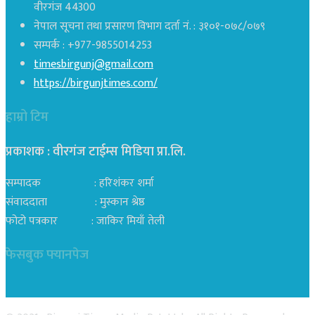
वीरगंज 44300
नेपाल सूचना तथा प्रसारण विभाग दर्ता नं. : ३१०१-०७८/०७९
सम्पर्क : +977-9855014253
timesbirgunj@gmail.com
https://birgunjtimes.com/
हाम्रो टिम
प्रकाशक : वीरगंज टाईम्स मिडिया प्रा‍.लि.
सम्पादक : हरिशंकर शर्मा
संवाददाता : मुस्कान श्रेष्ठ
फोटो पत्रकार : जाकिर मियाँ तेली
फेसबुक फ्यानपेज