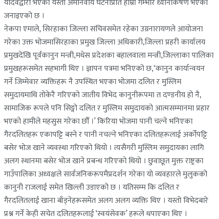
यादवद्वारा भएको यस्तो अमानवीय घटनाप्रति हाम्रो गम्भीर ध्यानाकर्षण भएको
जनाइएको छ ।
नेकपा एमाले, सिरहाका जिल्ला सचिवसमेत रहेका उग्रनारायणले आयोजना
गरेका उक्त भोजमासिरहाका प्रमुख जिल्ला अधिकारी,जिल्ला प्रहरी कार्यालय
प्रमुखदेखि पूर्वकानुन मन्त्री,मधेस प्रदेशका बहालवाला मन्त्री,जिल्लाका पालिका
प्रमुखहरूसमेत सहभागी थिए । ज्ञापन पत्रमा भनिएको छ,‘कानुन कार्यान्वयन
गर्ने जिम्मेवार व्यक्तिहरू नै उपस्थित भएका भोजमा दलित र मुस्लिम
समुदायमाथि तोकेरै गरिएको जातीय विभेद कानुनीरूपमा त दण्डनीय हो नै,
सामाजिक रूपले पनि सिङ्गो दलित र मुस्लिम समुदायको आत्मसम्मानमा प्रहार
भएको हामीले महसुस गरेका छौँ ।’ किरिया भोजमा पानी चल्ने भनिएका
गैरदलितहरू एकापट्टि बस्ने र पानी नचल्ने भनिएका दलितहरूलाई अर्कोपट्टि
बसेर भोज खाने व्यवस्था गरिएको थियो । त्यसैगरी मुस्लिम समुदायका लागि
अलग स्थानमा बसेर भोज खाने प्रबन्ध गरिएको थियो । छुवाछूत मुक्त राष्ट्रका
गाउँपालिका अध्यक्षले सार्वजनिकरूपमैप्रदर्शन गरेका यो व्यवहारले मुलुकको
कानुनी राजलाई समेत खिल्ली उडाएको छ । यतिसम्म कि दलित र
गैरदलितलाई खाना बाँड्नेहरूसमेत अलग अलग व्यक्ति थिए । यस्तो विभेदबारे
प्रश्न गर्ने केही सचेत दलितहरूलाई ‘स्वयंसेवक’ हरूले धपाएका थिए ।