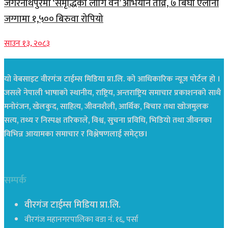
जगरनाथपुरमा ‘समृद्धिका लागि वन’ अभियान तीव्र, ७ बिघा ऐलानी
जग्गामा १,५०० बिरुवा रोपियो
साउन १३, २०८३
यो वेबसाइट वीरगंज टाईम्स मिडिया प्रा.लि. को आधिकारिक न्यूज पोर्टल हो ।
जसले नेपाली भाषाको स्थानीय, राष्ट्रिय, अन्तराष्ट्रिय समाचार प्रकाशनको साथै
मनोरंजन, खेलकुद, साहित्य, जीवनशैली, आर्थिक, बिचार तथा खोजमुलक
सत्य, तथ्य र निस्पक्ष तरिकाले, विश्व, सुचना प्रविधि, भिडियो तथा जीवनका
विभिन्न आयामका समाचार र विश्लेषणलाई समेट्छ।
सम्पर्क
वीरगंज टाईम्स मिडिया प्रा.लि.
वीरगंज महानगरपालिका वडा नं. १६, पर्सा