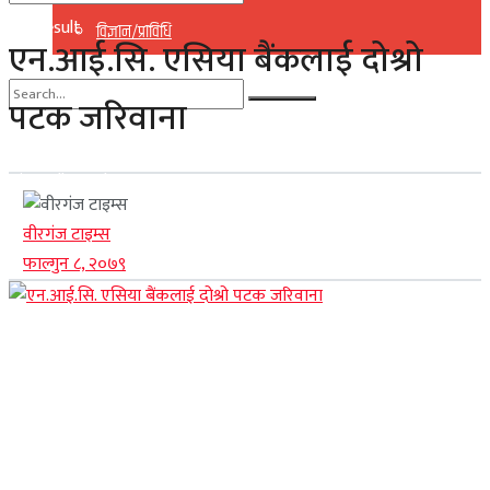
No Result
विज्ञान/प्राविधि
एन.आई.सि. एसिया बैंकलाई दोश्रो
View All Result
पटक जरिवाना
No Result
View All Result
वीरगंज टाइम्स
फाल्गुन ८, २०७९