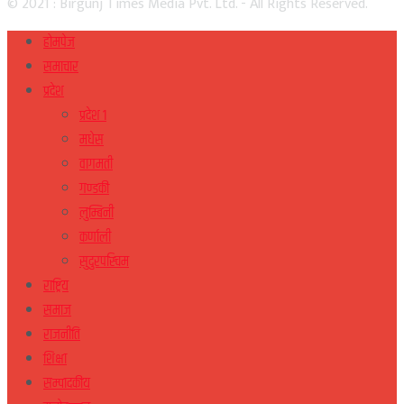
© 2021 : Birgunj Times Media Pvt. Ltd. - All Rights Reserved.
होमपेज
समाचार
प्रदेश
प्रदेश १
मधेस
वागमती
गण्डकी
लुम्बिनी
कर्णाली
सुदुरपस्चिम
राष्ट्रिय
समाज
राजनीति
शिक्षा
सम्पादकीय