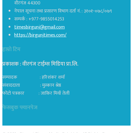
वीरगंज 44300
नेपाल सूचना तथा प्रसारण विभाग दर्ता नं. : ३१०१-०७८/०७९
सम्पर्क : +977-9855014253
timesbirgunj@gmail.com
https://birgunjtimes.com/
हाम्रो टिम
प्रकाशक : वीरगंज टाईम्स मिडिया प्रा‍.लि.
सम्पादक : हरिशंकर शर्मा
संवाददाता : मुस्कान श्रेष्ठ
फोटो पत्रकार : जाकिर मियाँ तेली
फेसबुक फ्यानपेज