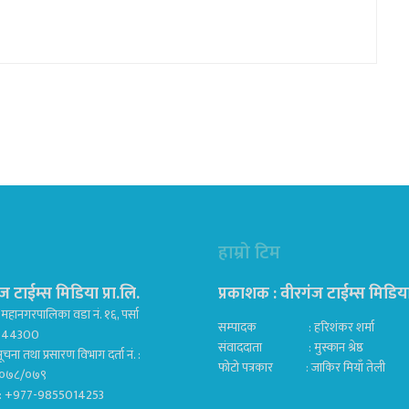
हाम्रो टिम
ज टाईम्स मिडिया प्रा.लि.
प्रकाशक : वीरगंज टाईम्स मिडिया प
महानगरपालिका वडा नं. १६, पर्सा
सम्पादक : हरिशंकर शर्मा
ज 44300
संवाददाता : मुस्कान श्रेष्ठ
ूचना तथा प्रसारण विभाग दर्ता नं. :
फोटो पत्रकार : जाकिर मियाँ तेली
०७८/०७९
क : +977-9855014253