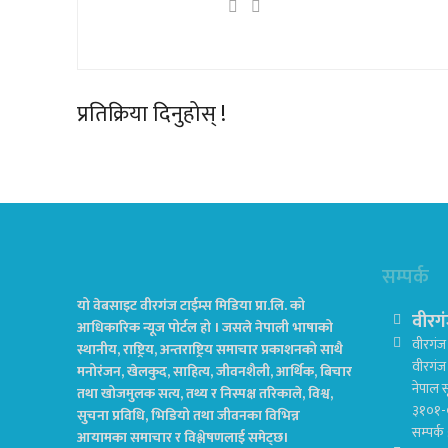
प्रतिक्रिया दिनुहोस् !
सम्पर्क
यो वेबसाइट वीरगंज टाईम्स मिडिया प्रा.लि. को
वीरगं
आधिकारिक न्यूज पोर्टल हो । जसले नेपाली भाषाको
वीरगंज 
स्थानीय, राष्ट्रिय, अन्तराष्ट्रिय समाचार प्रकाशनको साथै
वीरगं
मनोरंजन, खेलकुद, साहित्य, जीवनशैली, आर्थिक, बिचार
नेपाल स
तथा खोजमुलक सत्य, तथ्य र निस्पक्ष तरिकाले, विश्व,
३१०१-
सुचना प्रविधि, भिडियो तथा जीवनका विभिन्न
सम्पर्
आयामका समाचार र विश्लेषणलाई समेट्छ।