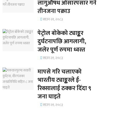
लागुऔषध ओसारपसार गर्ने
तीनजना पक्राउ
साउन २१, २०८३
पेट्रोल बोकेको ट्याङ्कर
दुर्घटनापछि आगलागी,
जलेर पूर्ण रुपमा ध्वस्त
साउन २१, २०८३
मापसे गरि चलाएको
भारतीय ट्याङ्करले ई-
रिक्सालाई ठक्कर दिँदा ९
जना घाइते
साउन २१, २०८३