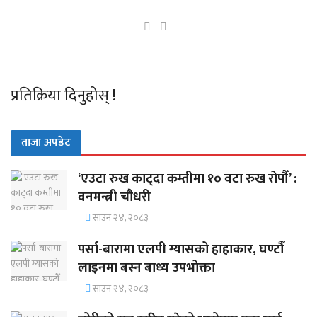
प्रतिक्रिया दिनुहोस् !
ताजा अपडेट
‘एउटा रुख काट्दा कम्तीमा १० वटा रुख रोपौँ’ :
वनमन्त्री चौधरी
साउन २४, २०८३
पर्सा-बारामा एलपी ग्यासको हाहाकार, घण्टौँ
लाइनमा बस्न बाध्य उपभोक्ता
साउन २४, २०८३