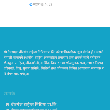
साउन १३, २०८३
यो वेबसाइट वीरगंज टाईम्स मिडिया प्रा.लि. को आधिकारिक न्यूज पोर्टल हो । जसले
नेपाली भाषाको स्थानीय, राष्ट्रिय, अन्तराष्ट्रिय समाचार प्रकाशनको साथै मनोरंजन,
खेलकुद, साहित्य, जीवनशैली, आर्थिक, बिचार तथा खोजमुलक सत्य, तथ्य र निस्पक्ष
तरिकाले, विश्व, सुचना प्रविधि, भिडियो तथा जीवनका विभिन्न आयामका समाचार र
विश्लेषणलाई समेट्छ।
सम्पर्क
वीरगंज टाईम्स मिडिया प्रा.लि.