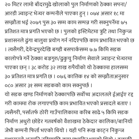
२० मिटर लामो बाँदरमुढे खोलाको पुल निर्माणको ठेक्का सपना/
आरडी ज्वाइन्ट भेन्चर कम्पनीले पाएका हुन् । ०७४ असार १८ मा
सम्झौता भई २०७९ पुस ३० सम्म काम सम्पन्न गरी सक्नुपर्नेमा ७५
प्रतिशत मात्र प्रगति भएको छ । पुलको इस्टिमेटमा त्रुटि तथा निकुन्ज
प्रशासनले ढुंगा बालुवा प्रयोग गर्न नदिएपछि काम प्रभावित भएको छ
। त्यसैगरी, देवेन्द्रपुरदेखि बगही बसपार्कसम्म ७.७ किमि सडक
कालोपत्रे गर्ने ठेक्का बज्रगुरु/ढुकुचु निर्माण सेवाले ज्वाइन्ट भेन्चरमा
पाएका छन् । ३८ करोड ३२ लाख रुपैयाँको यो ठेक्कामा हालसम्म
३० प्रतिशत मात्र प्रगति छ । ०७६ कात्तिक १४ को सम्झौताअनुसार
०८० असार ३१ सम्म सडकको काम सक्नुपर्छ ।
यो सडक खण्ड निर्माणको ठेक्कापछि सर्वोच्च अदालतले ईआईए रद्द
गरी काममा रोक लगाएपछि काम प्रभावित भएको प्रसादले बताए ।
त्यसैगरी, पर्सातर्फ ठोरी गाउँपालिकामा करिब साढे ५ किमि सडक
निर्माण अधुरो छोडेर गतवर्षको वैशाखमा ठेकेदार कालिका/बानियाँ
जेभी कम्पनी फिर्ता भएको थियो । यहाँ पनि रूख काट्न निकुन्ज