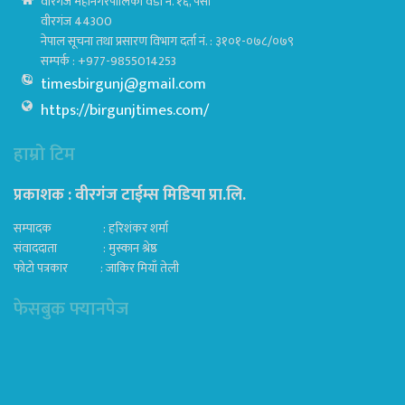
वीरगंज महानगरपालिका वडा नं. १६, पर्सा
वीरगंज 44300
नेपाल सूचना तथा प्रसारण विभाग दर्ता नं. : ३१०१-०७८/०७९
सम्पर्क : +977-9855014253
timesbirgunj@gmail.com
https://birgunjtimes.com/
हाम्रो टिम
प्रकाशक : वीरगंज टाईम्स मिडिया प्रा‍.लि.
सम्पादक : हरिशंकर शर्मा
संवाददाता : मुस्कान श्रेष्ठ
फोटो पत्रकार : जाकिर मियाँ तेली
फेसबुक फ्यानपेज