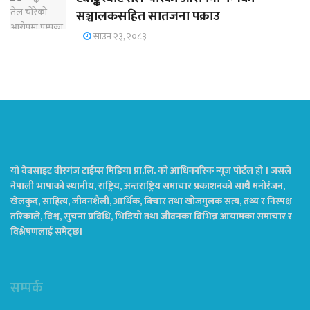
सञ्चालकसहित सातजना पक्राउ
साउन २३, २०८३
यो वेबसाइट वीरगंज टाईम्स मिडिया प्रा.लि. को आधिकारिक न्यूज पोर्टल हो । जसले
नेपाली भाषाको स्थानीय, राष्ट्रिय, अन्तराष्ट्रिय समाचार प्रकाशनको साथै मनोरंजन,
खेलकुद, साहित्य, जीवनशैली, आर्थिक, बिचार तथा खोजमुलक सत्य, तथ्य र निस्पक्ष
तरिकाले, विश्व, सुचना प्रविधि, भिडियो तथा जीवनका विभिन्न आयामका समाचार र
विश्लेषणलाई समेट्छ।
सम्पर्क