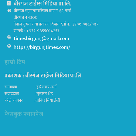
वीरगंज टाईम्स मिडिया प्रा.लि.
वीरगंज महानगरपालिका वडा नं. १६, पर्सा
वीरगंज 44300
नेपाल सूचना तथा प्रसारण विभाग दर्ता नं. : ३१०१-०७८/०७९
सम्पर्क : +977-9855014253
timesbirgunj@gmail.com
https://birgunjtimes.com/
हाम्रो टिम
प्रकाशक : वीरगंज टाईम्स मिडिया प्रा‍.लि.
सम्पादक : हरिशंकर शर्मा
संवाददाता : मुस्कान श्रेष्ठ
फोटो पत्रकार : जाकिर मियाँ तेली
फेसबुक फ्यानपेज