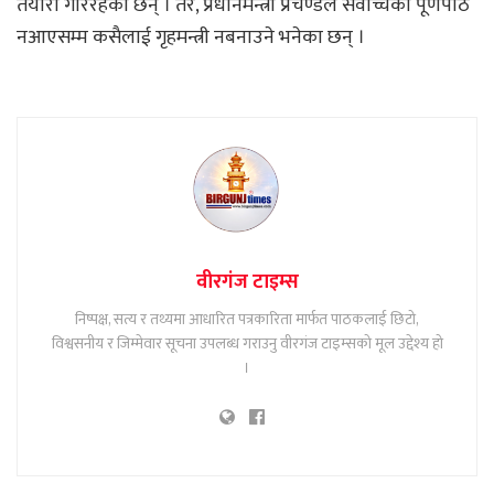
तयारी गरिरहेका छन् । तर, प्रधानमन्त्री प्रचण्डले सर्वाेच्चको पूर्णपाठ
नआएसम्म कसैलाई गृहमन्त्री नबनाउने भनेका छन् ।
वीरगंज टाइम्स
निष्पक्ष, सत्य र तथ्यमा आधारित पत्रकारिता मार्फत पाठकलाई छिटो,
विश्वसनीय र जिम्मेवार सूचना उपलब्ध गराउनु वीरगंज टाइम्सको मूल उद्देश्य हो
।