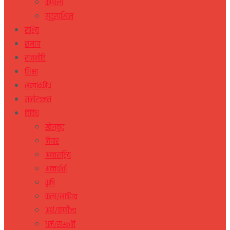
कर्णाली
सुदुरपस्चिम
राष्ट्रिय
समाज
राजनीति
शिक्षा
सम्पादकीय
मनोरञ्जन
विविध
खेलकुद
विचार
अन्तराष्ट्रिय
अन्तर्वार्ता
कृषि
कला/साहित्य
अर्थ/वाणीज्य
धर्म/संस्कृति