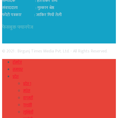
सम्पादक : हरिशंकर शर्मा
संवाददाता : मुस्कान श्रेष्ठ
फोटो पत्रकार : जाकिर मियाँ तेली
फेसबुक फ्यानपेज
© 2021 : Birgunj Times Media Pvt. Ltd. - All Rights Reserved.
होमपेज
समाचार
प्रदेश
प्रदेश १
मधेस
वागमती
गण्डकी
लुम्बिनी