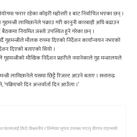
योगमा फरार रहेका कोइरी महोत्तरी १ बाट निर्वाचित भएका छन् ।
 गृहमन्त्री लामिछानेले पक्राउ गरी कानुनी कारबाही अघि बढाउन
द बैठकमा नियमित जस्तो उपस्थित हुने गरेका छन् ।
ी गर्दै गृहमन्त्रीले मौलक रुपमा दिएको निर्देशन कार्यान्वयन नभएको
िर्देशन दिएको बताएको थियो ।
हमन्त्रीको मौखिक निर्देशन प्रहरीले नमानेकाले गृह मन्त्रालयले
ृहमन्त्री लामिछानेले यसमा छिट्टै रिजल्ट आउने बताए । सत्तारुढ
े, ‘पक्रिएको दिन अन्तर्वार्ता दिन आउँला ।’
ार्फत पाठकलाई छिटो, विश्वसनीय र जिम्मेवार सूचना उपलब्ध गराउनु वीरगंज टाइम्सको