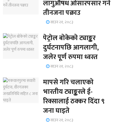
लागुऔषध ओसारपसार गर्ने
तीनजना पक्राउ
साउन २१, २०८३
पेट्रोल बोकेको ट्याङ्कर
दुर्घटनापछि आगलागी,
जलेर पूर्ण रुपमा ध्वस्त
साउन २१, २०८३
मापसे गरि चलाएको
भारतीय ट्याङ्करले ई-
रिक्सालाई ठक्कर दिँदा ९
जना घाइते
साउन २१, २०८३