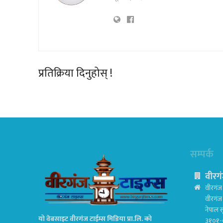
प्रतिक्रिया दिनुहोस् !
सम्पर्क
वीरगं
वीरगंज 
वीरगं
नेपाल स
यो वेबसाइट वीरगंज टाईम्स मिडिया प्रा.लि. को
३१०१-