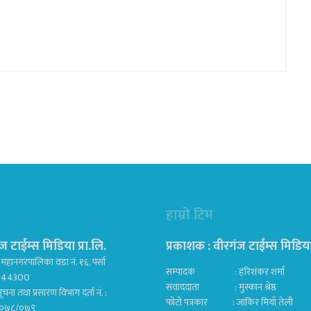
हाम्रो टिम
ज टाईम्स मिडिया प्रा.लि.
प्रकाशक : वीरगंज टाईम्स मिडिया प
महानगरपालिका वडा नं. १६, पर्सा
सम्पादक : हरिशंकर शर्मा
ज 44300
संवाददाता : मुस्कान श्रेष्ठ
ूचना तथा प्रसारण विभाग दर्ता नं. :
फोटो पत्रकार : जाकिर मियाँ तेली
०७८/०७९