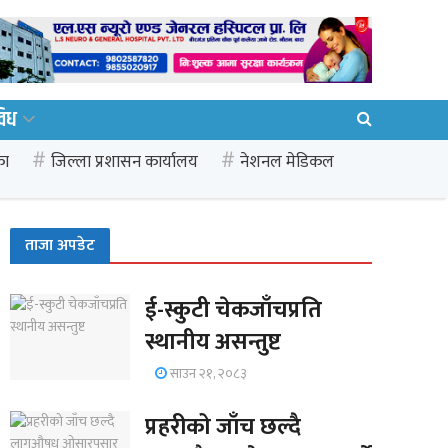
विध
का
जिल्ला प्रशासन कार्यालय
नेशनल मेडिकल
ताजा अपडेट
ई-स्कुटी चेकजाँचप्रति
स्थानीय असन्तुष्ट
साउन २१, २०८३
प्रहरीको जाँच छल्दै