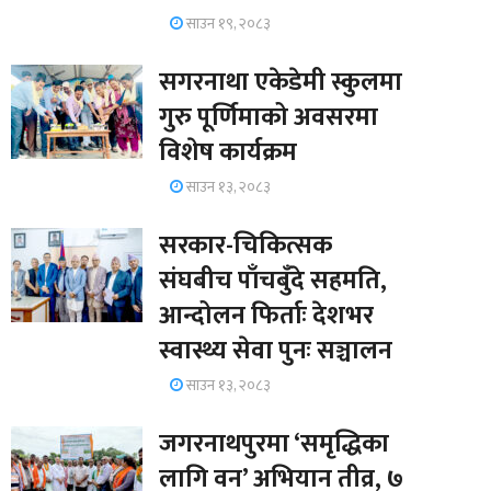
साउन १९, २०८३
सगरनाथा एकेडेमी स्कुलमा
गुरु पूर्णिमाको अवसरमा
विशेष कार्यक्रम
साउन १३, २०८३
सरकार-चिकित्सक
संघबीच पाँचबुँदे सहमति,
आन्दोलन फिर्ताः देशभर
स्वास्थ्य सेवा पुनः सञ्चालन
साउन १३, २०८३
जगरनाथपुरमा ‘समृद्धिका
लागि वन’ अभियान तीव्र, ७