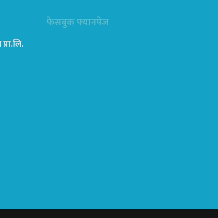
फेसबुक फ्यानपेज
्रा‍.लि.