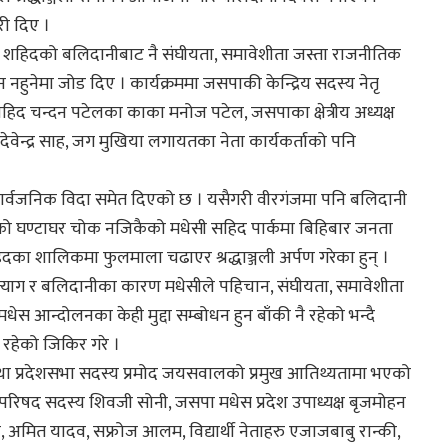
ी दिए ।
ेसी शहिदको बलिदानीबाट नै संघीयता, समावेशीता जस्ता राजनीतिक
 नहुनेमा जोड दिए । कार्यक्रममा जसपाकी केन्द्रिय सदस्य नेतृ
हिद चन्दन पटेलका काका मनोज पटेल, जसपाका क्षेत्रीय अध्यक्ष
साह, देवेन्द्र साह, जग मुखिया लगायतका नेता कार्यकर्ताको पनि
सार्वजनिक विदा समेत दिएको छ । यसैगरी वीरगंजमा पनि बलिदानी
घण्टाघर चोक नजिकैको मधेसी सहिद पार्कमा बिहिबार जनता
िदका शालिकमा फुलमाला चढाएर श्रद्धाञ्जली अर्पण गरेका हुन् ।
त्याग र बलिदानीका कारण मधेसीले पहिचान, संघीयता, समावेशीता
्दोलनका केही मुद्दा सम्बोधन हुन बाँकी नै रहेको भन्दै
 रहेको जिकिर गरे ।
 तथा प्रदेशसभा सदस्य प्रमोद जयसवालको प्रमुख आतिथ्यतामा भएको
रिय परिषद सदस्य शिवजी सोनी, जसपा मधेस प्रदेश उपाध्यक्ष बृजमोहन
अमित यादव, सफ्रोज आलम, विद्यार्थी नेताहरु एजाजबाबु रान्की,