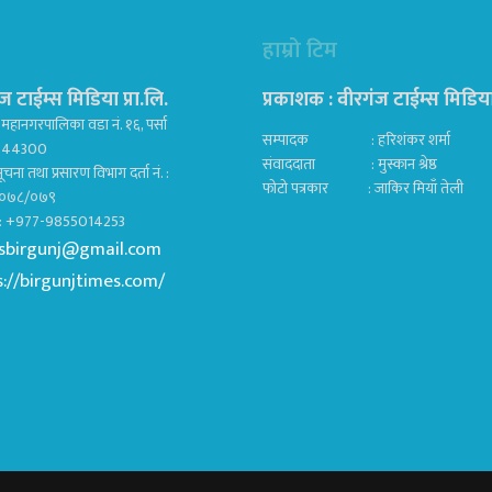
हाम्रो टिम
ज टाईम्स मिडिया प्रा.लि.
प्रकाशक : वीरगंज टाईम्स मिडिया प
महानगरपालिका वडा नं. १६, पर्सा
सम्पादक : हरिशंकर शर्मा
ज 44300
संवाददाता : मुस्कान श्रेष्ठ
ूचना तथा प्रसारण विभाग दर्ता नं. :
फोटो पत्रकार : जाकिर मियाँ तेली
०७८/०७९
क : +977-9855014253
sbirgunj@gmail.com
s://birgunjtimes.com/