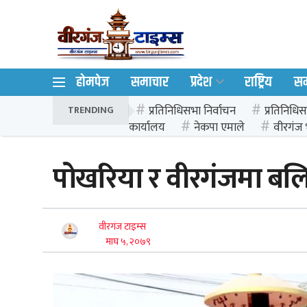
होमपेज
समाचार
प्रदेश
राष्ट्रिय
स
प्रतिनिधिसभा निर्वाचन
प्रतिनिधिस
TRENDING
कार्यालय
नेकपा एमाले
वीरगंज 
पोखरिया र वीरगंजमा बल
वीरगंज टाइम्स
माघ ५, २०७९