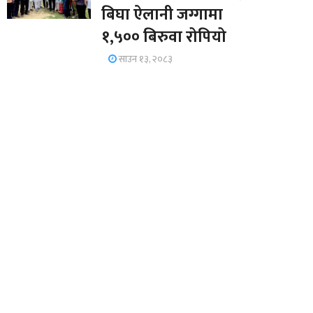
बिघा ऐलानी जग्गामा
१,५०० बिरुवा रोपियो
साउन १३, २०८३