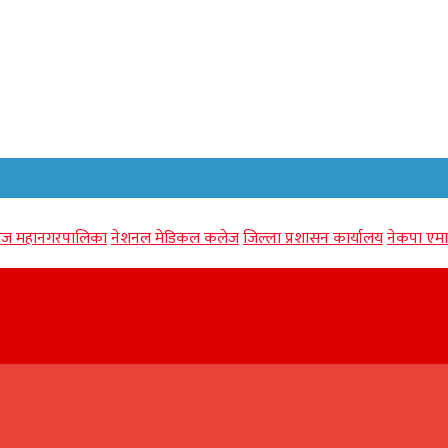
गंज महानगरपालिका
नेशनल मेडिकल कलेज
जिल्ला प्रशासन कार्यालय
नेकपा एमा