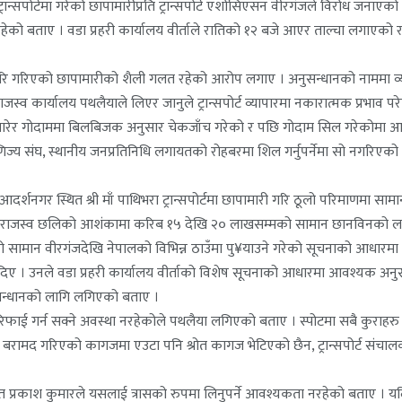
रान्सपोर्टमा गरेको छापामारीप्रति ट्रान्सपोर्ट एशोसिएसन वीरगंजले विरोध जनाएक
 रहेको बताए । वडा प्रहरी कार्यालय वीर्ताले रातिको १२ बजे आएर ताल्चा लगाएको
ै पुरा नगरि गरिएको छापामारीको शैली गलत रहेको आरोप लगाए । अनुसन्धानको नाममा व्
्व कार्यालय पथलैयाले लिएर जानुले ट्रान्सपोर्ट व्यापारमा नकारात्मक प्रभाव प
ान झारेर गोदाममा बिलबिजक अनुसार चेकजाँच गरेको र पछि गोदाम सिल गरेकोमा आपत्ति
्य संघ, स्थानीय जनप्रतिनिधि लगायतको रोहबरमा शिल गर्नुपर्नेमा सो नगरिएको र शि
्शनगर स्थित श्री माँ पाथिभरा ट्रान्सपोर्टमा छापामारी गरि ठूलो परिमाणमा सा
ी गरि राजस्व छलिको आशंकामा करिब १५ देखि २० लाखसम्मको सामान छानविनको ला
छलिको सामान वीरगंजदेखि नेपालको विभिन्न ठाउँमा पु¥याउने गरेको सूचनाको आधारमा
दिए । उनले वडा प्रहरी कार्यालय वीर्ताको विशेष सूचनाको आधारमा आवश्यक अ
सन्धानको लागि लगिएको बताए ।
गर्न सक्ने अवस्था नरहेकोले पथलैया लगिएको बताए । स्पोटमा सबै कुराहरु प्रष
न्दै बरामद गरिएको कागजमा एउटा पनि श्रोत कागज भेटिएको छैन, ट्रान्सपोर्ट संच
त प्रकाश कुमारले यसलाई त्रासको रुपमा लिनुपर्ने आवश्यकता नरहेको बताए । यदि त