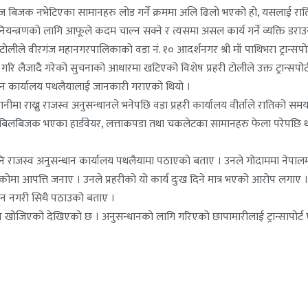
ा बिज बिजक नभेटिएका सामानहरु लोड गर्ने क्रममा अलि ढिलो भएको हो, यसलाई राति 
यन्त्रणको लागि आफूले कदम चाल्न सक्ने र त्यसमा असल कार्य गर्ने व्यक्ति डराउन
रहरी टोलीले वीरगंज महानगरपालिकाको वडा नं. १० आदर्शनगर श्री माँ पाथिभरा ट्रान्
गरि लैजादै गरेको सुचनाको आधारमा खटिएको विशेष प्रहरी टोलीले उक्त ट्रान्सपो
ान कार्यालय पथलैयालाई जानकारी गराएको थियो ।
मा राख्नु राजस्व अनुसन्धानले भनेपछि वडा प्रहरी कार्यालय वीर्ताले रातिको सम
 बिलबिजक भएका हार्डवेयर, लत्ताकपडा तथा चकलेटका सामानहरु फेला परेपछि थ
राजस्व अनुसन्धान कार्यालय पथलैयामा पठाएको बताए । उनले गोदाममा नेपालमा उत्
 आपत्ति जनाए । उनले प्रहरीको यो कार्य दुःख दिने मात्र भएको आरोप लगाए । आ
न्धान नगरी सिधै पठाउको बताए ।
दिन खोजिएको देखिएको छ । अनुसन्धानको लागि गरिएको छापामारीलाई ट्रान्सापोर