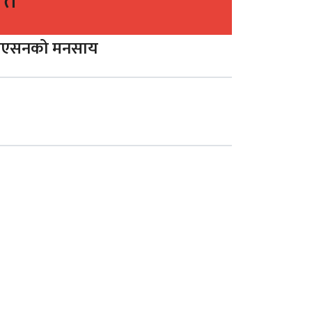
ति
एशोसिएसनको मनसाय