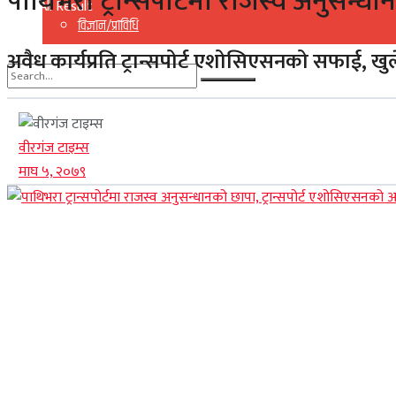
पाथिभरा ट्रान्सपोर्टमा राजस्व अनुसन्ध
View All Result
विज्ञान/प्राविधि
अवैध कार्यप्रति ट्रान्सपोर्ट एशोसिएसनको सफाई, खुल
No Result
View All Result
वीरगंज टाइम्स
माघ ५, २०७९