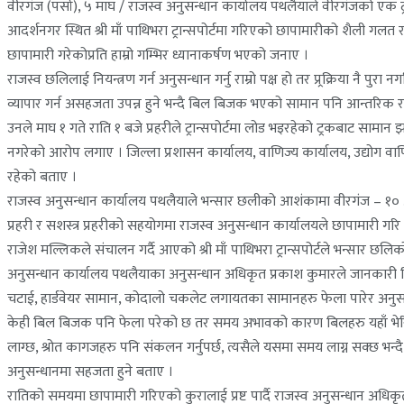
वीरगंज (पर्सा), ५ माघ / राजस्व अनुसन्धान कार्यालय पथलैयाले वीरगंजको एक ट्
आदर्शनगर स्थित श्री माँ पाथिभरा ट्रान्सपोर्टमा गरिएको छापामारीको शैली गलत
छापामारी गरेकोप्रति हाम्रो गम्भिर ध्यानाकर्षण भएको जनाए ।
राजस्व छलिलाई नियन्त्रण गर्न अनुसन्धान गर्नु राम्रो पक्ष हो तर प्र्रक्रिया न
व्यापार गर्न असहजता उपन्न हुने भन्दै बिल बिजक भएको सामान पनि आन्तरिक राजस
उनले माघ १ गते राति १ बजे प्रहरीले ट्रान्सपोर्टमा लोड भइरहेको ट्रकबाट साम
नगरेको आरोप लगाए । जिल्ला प्रशासन कार्यालय, वाणिज्य कार्यालय, उद्योग वाणिज
रहेको बताए ।
राजस्व अनुसन्धान कार्यालय पथलैयाले भन्सार छलीको आशंकामा वीरगंज – १० आदर
प्रहरी र सशस्त्र प्रहरीको सहयोगमा राजस्व अनुसन्धान कार्यालयले छापामार
राजेश मल्लिकले संचालन गर्दै आएको श्री माँ पाथिभरा ट्रान्सपोर्टले भन्सार 
अनुसन्धान कार्यालय पथलैयाका अनुसन्धान अधिकृत प्रकाश कुमारले जानकारी 
चटाई, हार्डवेयर सामान, कोदालो चकलेट लगायतका सामानहरु फेला पारेर अनु
केही बिल बिजक पनि फेला परेको छ तर समय अभावको कारण बिलहरु यहाँ भेरिफाई 
लाग्छ, श्रोत कागजहरु पनि संकलन गर्नुपर्छ, त्यसैले यसमा समय लाग्न सक्छ भ
अनुसन्धानमा सहजता हुने बताए ।
रातिको समयमा छापामारी गरिएको कुरालाई प्रष्ट पार्दै राजस्व अनुसन्धान अधिकृ