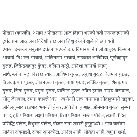
पोखरा (कास्की), १ माघ /
पोखरामा आज विहान भएको यती एयरलाइन्सको
दुर्घटनामा आठ जना विदेशी र छ जना शिशु रहेको खुलेको छ । यती
एयरलाइन्सका अनुसार दुर्घटना भएको उक्त विमानमा नेपाली यात्रुहरु किसान
आचार्य, निशान्त आचार्य, शालिगराम आचार्य, सडकात अलिमिया, पूर्णबहादुर
गुरुङ, जितेन्द्रबहादुर कुँवर, एलिना बन्ड्रो, अनिशा बानियाँ थिइन् ।
साथै, स्लोक भट्ट, निरा छन्त्याल, आशिमा गुरुङ, अनुशा गुरुङ, बेलमान गुरुङ,
विजयकुमार गुरुङ, जीवनकला गुरुङ, माया गुरुङ, लक्कि गुरुङ, शिवकुमार
गुरुङ, सिता गुरुङ, यमुना गुरुङ, यास्मिन गुरुङ, रविन हमाल, सञ्जय जैसवाल,
सोनु जैसवाल, रचना काफ्ले थिए । त्यसैगरी उक्त विमानमा सीताकुमारी खड्का,
अनिलकुमार राजभार, भगवती कुँवर, अविशेक कुश्वाह, ओममाया गुरुङ, सुस्मा
पाण्डे, हरि परियार, लक्ष्मी परियार, रिता परियार, अरुण पौडेल, लक्ष्मी पौडेल,
प्रसिद्धि पौडेल, त्रिभुवन पौडेल, पोजन राना सवारी हुनुहुन्थ्यो । अन्य यात्रीमा
सविना रायमाझी, राजन सापकोटा, अनिल शाही, संगिता शाही, जमुना शर्मा,