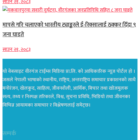
साउन २१, २०८३
मापसे गरि चलाएको भारतीय ट्याङ्करले ई-रिक्सालाई ठक्कर दिँदा ९
जना घाइते
साउन २१, २०८३
यो वेबसाइट वीरगंज टाईम्स मिडिया प्रा.लि. को आधिकारिक न्यूज पोर्टल हो ।
जसले नेपाली भाषाको स्थानीय, राष्ट्रिय, अन्तराष्ट्रिय समाचार प्रकाशनको साथै
मनोरंजन, खेलकुद, साहित्य, जीवनशैली, आर्थिक, बिचार तथा खोजमुलक
सत्य, तथ्य र निस्पक्ष तरिकाले, विश्व, सुचना प्रविधि, भिडियो तथा जीवनका
विभिन्न आयामका समाचार र विश्लेषणलाई समेट्छ।
सम्पर्क