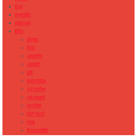
शिक्षा
सम्पादकीय
मनोरञ्जन
विविध
खेलकुद
विचार
अन्तराष्ट्रिय
अन्तर्वार्ता
कृषि
कला/साहित्य
अर्थ/वाणीज्य
धर्म/संस्कृति
पत्र-पत्रिका
फोटो ग्यलरी
रोचक
विज्ञान/प्राविधि