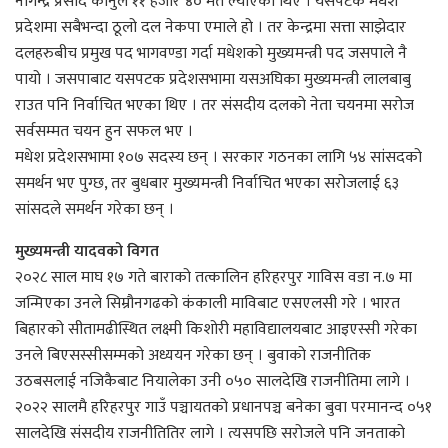
नागेन्द्र प्रसाद कानुले ११ हजार ४० मत ल्याएका थिए । यसपटक मधेश
प्रदेशमा सबैभन्दा ठूलो दल नेकपा एमाले हो । तर केन्द्रमा सत्ता साझेदार
दलहरुबीच प्रमुख पद भागवण्डा गर्दा मधेशको मुख्यमन्त्री पद जसपाले नै
पायो । जसपाबाट यसपटक प्रदेशसभामा यसअघिका मुख्यमन्त्री लालबाबु
राउत पनि निर्वाचित भएका थिए । तर संसदीय दलको नेता चयनमा सरोज
सर्वसम्मत चयन हुन सफल भए ।
मधेश प्रदेशसभामा १०७ सदस्य छन् । सरकार गठनका लागि ५४ सांसदको
समर्थन भए पुग्छ, तर बुधबार मुख्यमन्त्री निर्वाचित भएका सरोजलाई ६३
सांसदले समर्थन गरेका छन् ।
मुख्यमन्त्री यादवको विगत
२०२८ साल माघ १७ गते बाराको तत्कालिन हरिहरपुर गाविस वडा न.७ मा
जन्मिएका उनले सिम्रौनगढको कंकाली माविबाट एसएलसी गरे । भारत
बिहारको सीतामढीस्थित लक्ष्मी किशोरी महाविद्यालयबाट आइएस्सी गरेका
उनले बिएसस्सीसम्मको अध्ययन गरेका छन् । बुवाको राजनीतिक
उठबसलाई नजिकैबाट नियालेका उनी ०५० सालदेखि राजनीतिमा लागे ।
२०२२ सालमै हरिहरपुर गाउँ पञ्चायतको प्रधानपञ्च बनेका बुवा परमानन्द ०५१
सालदेखि संसदीय राजनीतितिर लागे । त्यसपछि सरोजले पनि जनताको