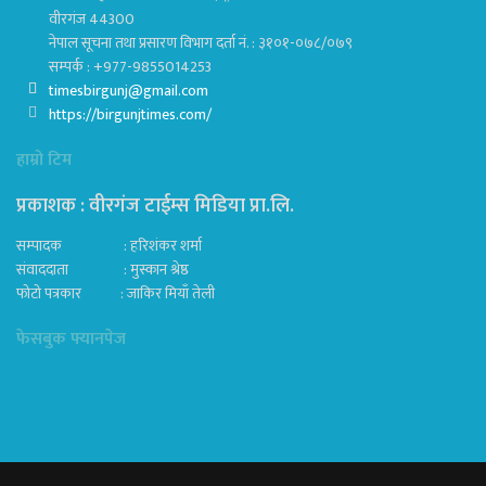
वीरगंज 44300
नेपाल सूचना तथा प्रसारण विभाग दर्ता नं. : ३१०१-०७८/०७९
सम्पर्क : +977-9855014253
timesbirgunj@gmail.com
https://birgunjtimes.com/
हाम्रो टिम
प्रकाशक : वीरगंज टाईम्स मिडिया प्रा‍.लि.
सम्पादक : हरिशंकर शर्मा
संवाददाता : मुस्कान श्रेष्ठ
फोटो पत्रकार : जाकिर मियाँ तेली
फेसबुक फ्यानपेज