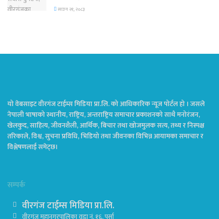
साउन २१, २०८३
यो वेबसाइट वीरगंज टाईम्स मिडिया प्रा.लि. को आधिकारिक न्यूज पोर्टल हो । जसले
नेपाली भाषाको स्थानीय, राष्ट्रिय, अन्तराष्ट्रिय समाचार प्रकाशनको साथै मनोरंजन,
खेलकुद, साहित्य, जीवनशैली, आर्थिक, बिचार तथा खोजमुलक सत्य, तथ्य र निस्पक्ष
तरिकाले, विश्व, सुचना प्रविधि, भिडियो तथा जीवनका विभिन्न आयामका समाचार र
विश्लेषणलाई समेट्छ।
सम्पर्क
वीरगंज टाईम्स मिडिया प्रा.लि.
वीरगंज महानगरपालिका वडा नं. १६, पर्सा