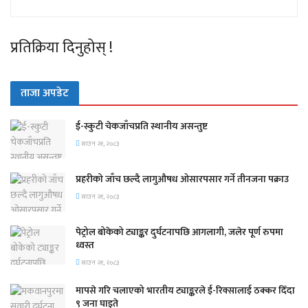
प्रतिक्रिया दिनुहोस् !
ताजा अपडेट
ई-स्कुटी चेकजाँचप्रति स्थानीय असन्तुष्ट
साउन २१, २०८३
प्रहरीको जाँच छल्दै लागुऔषध ओसारपसार गर्ने तीनजना पक्राउ
साउन २१, २०८३
पेट्रोल बोकेको ट्याङ्कर दुर्घटनापछि आगलागी, जलेर पूर्ण रुपमा
ध्वस्त
साउन २१, २०८३
मापसे गरि चलाएको भारतीय ट्याङ्करले ई-रिक्सालाई ठक्कर दिँदा
९ जना घाइते