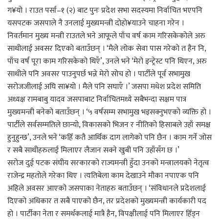
ग¥यो । राउत पर्सा–१ (२) बाट पुनः प्रदेश सभा सदस्यमा निर्वाचित भएपनि
यसपटक जसपाले नै उनलाई मुख्यमन्त्री दोहो¥याउने चाहना गरेन ।
निवर्तमान मुख्य मन्त्री राउतले भने आफूले पाँच वर्ष काम गरिसकेकोले अरु
साथीलाई अवसर दिएको बताउँछन् । ‘मैले लोक सेवा पास गरेको त हैन नि,
पाँच वर्ष पूरा काम गरिसकेको थिएँ’, उनले भने ‘मेरो इन्ट्रेस्ट पनि थिएन, अरु
साथीले पनि अवसर पाउनुपर्छ भन्ने मेरो सोच हो । पार्टीले पूर्व सभामुख
सरोजजीलाई अघि सा¥यो । मैले पनि सघाएँ ।’ जसपा मधेश प्रदेश समिति
अध्यक्ष रामबाबु यादव जसपाबाट निर्वाचितमध्ये सबैभन्दा सक्षम पात्र
मुख्यमन्त्री बनेको बताउँछन् । ‘५ वर्षसम्म सभामुख भइसक्नुभएको व्यक्ति हो ।
पार्टीले सर्वसम्मतिले छान्यो, विकासको भिजन र नीतिको हिसाबले उहाँ समक्ष
हुनुहुन्छ’, उनले भने ‘कहिँ कतै आर्थिक दाग लागेको पनि छैन । काम गर्ने जोस
र सबै साथीहरुलाई मिलाएर लैजान सक्ने खुबी पनि उहाँसँग छ ।’
सरोज दुई पटक संघीय सरकारको राज्यमन्त्री हुँदा उनको मन्त्रालयको नेतृत्व
राजेन्द्र महतोले गरेका थिए । त्यतिबेला काम देखाउने मौका नपाएक पनि
अहिले अवसर आएको जसपाका नेताहरु बताउँछन् । ‘संविधानले प्रदेशलाई
दिएको अधिकार त सबै पाएको छैन, तर प्रदेशको मुख्यमन्त्री कार्यकारी पद
हो । पार्टीका नेता र समर्थकलाई मात्रै हैन, विपक्षीलाई पनि मिलाएर हिँड्न